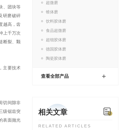
超微磨
块、团块等
锥体磨
及研磨破碎
饮料胶体磨
度越高，齿
食品超微磨
钟上千万次
超细胶体磨
链断裂、颗
德国胶体磨
陶瓷胶体磨
，主要技术
查看全部产品
，剪切间隙非
相关文章
三级锯齿突
的表面抛光
RELATED ARTICLES