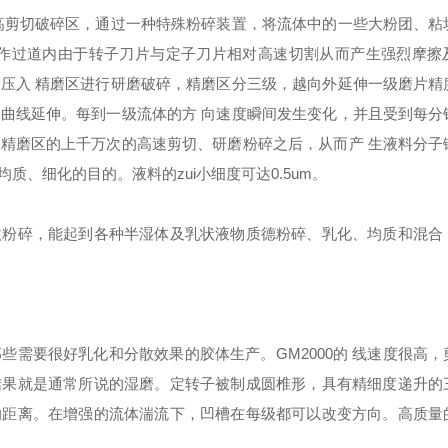
高剪切破碎区，通过一种特殊粉碎装置，将流体中的一些大粉团、粘
工作过道内由于转子刀片与定子刀片相对高速切割从而产生强烈摩擦
压入 精磨区进行研磨破碎，精磨区分三级，越向外延伸一级磨片精
曲线延伸。每到一级流体的方 向速度瞬间发生变化，并且受到每分
精磨区的上千万次的高速剪切、研磨粉碎之后，从而产 生液料分子
、细化的目的。液料的zui小细度可达0.5um。
微粉碎，能起到各种半湿体及乳状液物质德粉碎、乳化、均质和混合
那些需要很好乳化和分散效果的胶体生产。GM2000的 线速度很高
结果就是通常所说的湿磨。定转子被制成圆椎形，具有精细度递升的
的距离。在增强的流体湍流下，凹槽在每级都可以改变方向。高质量