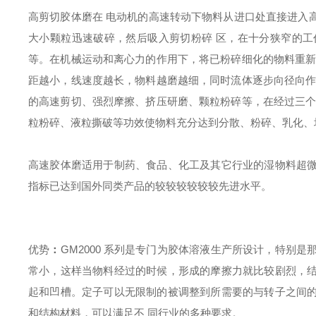
高剪切胶体磨在 电动机的高速转动下物料从进口处直接进入
大小颗粒迅速破碎，然后吸入剪切粉碎 区，在十分狭窄的
等。在机械运动和离心力的作用下，将已粉碎细化的物料重新
距越小，线速度越长，物料越磨越细，同时流体逐步向径向作
的高速剪切、强烈摩擦、挤压研磨、颗粒粉碎等，在经过三个
粒粉碎、液粒撕破等功效使物料充分达到分散、粉碎、乳化、均质
高速胶体磨适用于制药、食品、化工及其它行业的湿物料超
指标已达到国外同类产品的较较较较较较先进水平。
优势
：
GM2000 系列是专门为胶体溶液生产所设计，特别是
常小，这样当物料经过的时候，形成的摩擦力就比较剧烈，
起和凹槽。定子可以无限制的被调整到所需要的与转子之间
和结构材料，可以满足不 同行业的多种要求。