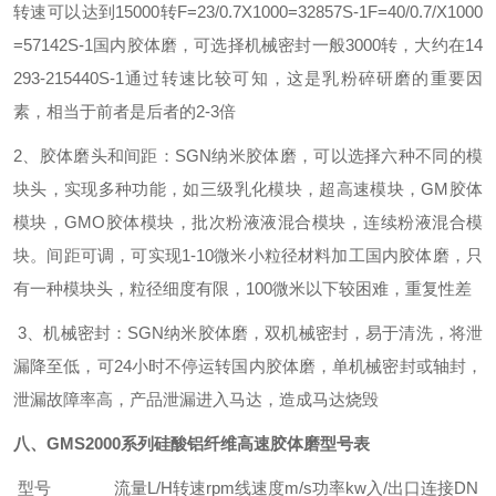
转速可以达到15000转F=23/0.7X1000=32857S-1F=40/0.7/X1000
=57142S-1国内胶体磨，可选择机械密封一般3000转，大约在14
293-215440S-1通过转速比较可知，这是乳粉碎研磨的重要因
素，相当于前者是后者的2-3倍
2、胶体磨头和间距：SGN纳米胶体磨，可以选择六种不同的模
块头，实现多种功能，如三级乳化模块，超高速模块，GM胶体
模块，GMO胶体模块，批次粉液液混合模块，连续粉液混合模
块。间距可调，可实现1-10微米小粒径材料加工国内胶体磨，只
有一种模块头，粒径细度有限，100微米以下较困难，重复性差
3、机械密封：SGN纳米胶体磨，双机械密封，易于清洗，将泄
漏降至低，可24小时不停运转国内胶体磨，单机械密封或轴封，
泄漏故障率高，产品泄漏进入马达，造成马达烧毁
八、GMS2000系列硅酸铝纤维高速胶体磨型号表
型号
流量L/H
转速rpm
线速度m/s
功率kw
入/出口连接DN