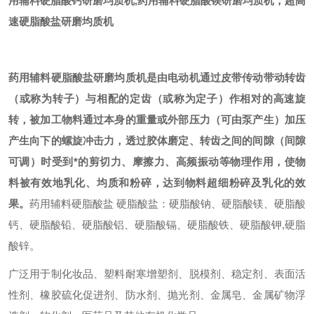
用辅料硬脂酸钙研磨均质机,药用辅料硬脂酸镁研磨均质机，超高
速硬脂酸盐研磨均质机
药用辅料硬脂酸盐研磨均质机
是由电动机通过皮带传动带动转齿
（或称为转子）与相配的定齿（或称为定子）作相对的高速旋
转，被加工物料通过本身的重量或外部压力（可由泵产生）加压
产生向下的螺旋冲击力，透过胶体磨定、转齿之间的间隙（间隙
可调）时受到*的剪切力、摩擦力、高频振动等物理作用，使物
料被有效地乳化、均质和粉碎，达到物料超细粉碎及乳化的效
果。
药用辅料硬脂酸盐 硬脂酸盐：
硬脂酸钠
、
硬脂酸镁
、
硬脂酸
钙
、
硬脂酸铅
、
硬脂酸铝
、
硬脂酸镉
、
硬脂酸铁
、
硬脂酸钾
,硬脂
酸锌。
广泛用于制化妆品、
塑料
耐寒增塑剂、
脱模剂
、稳定剂、
表面活
性剂
、橡胶硫化促进剂、
防水剂
、抛光剂、
金属皂
、金属矿物浮