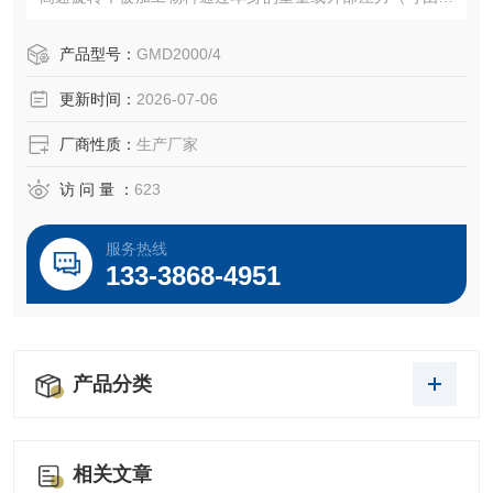
产生）加压产生向下的螺旋冲击力，透过胶体磨定、转齿之
间的间隙（间隙可调）时受到*的剪切力、摩擦力、高频振动
产品型号：
GMD2000/4
等物理作用，使物料被有效地乳化、均质和粉碎，达到物料
更新时间：
2026-07-06
超细粉碎及乳化的效果。
厂商性质：
生产厂家
访 问 量 ：
623
服务热线
133-3868-4951
产品分类
相关文章