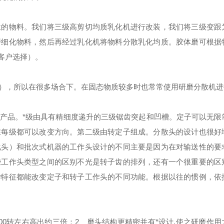
位的物料。我们将三级高剪切均质乳化机进行改装，我们将三级变跟
磨细化物料，然后再经过乳化机将物料分散乳化均质。胶体磨可根据
供客户选择）。
），所以在很多场合下。在固态物质较多时也常常使用研磨分散机进
产品。
*级由具有精细度递升的三级锯齿突起和凹槽。定子可以无限
在每级都可以改变方向。
第二级由转定子组成。分散头的设计也很好
化头）和批次式机器的工作头设计的不同主要是因为在对输送性的要
些工作头类型之间的区别不光是转子齿的排列，还有一个很重要的区
学特征都能改变定子和转子工作头的不同功能。根据以往的惯例，依
00转左右高出约三倍：
2、磨头结构更精密并有*设计,使之研磨作