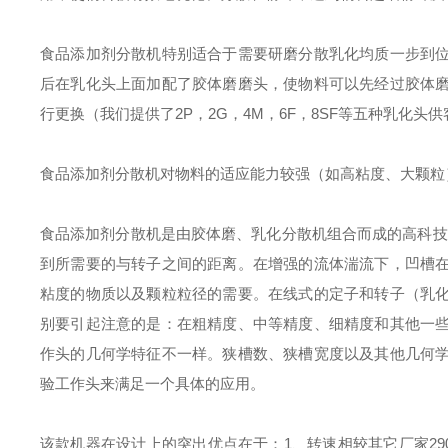
食品添加剂分散机
特别适合于需要研磨分散乳化均质一步到
后在乳化头上面加配了胶体磨磨头，使物料可以先经过胶体
行更换（我们提供了2P，2G，4M，6F，8SF等五种乳化头
食品添加剂分散机
对物料的适应能力较强（如高粘度、大颗粒
食品添加剂分散机
是由胶体磨、乳化分散机组合而成的高科技
到所需要的与转子之间的距离。在增强的流体湍流下，凹槽
粘度的物质以及颗粒粒径的需要。在线式的定子和转子（乳
别要引起注意的是：在粗精度、中等精度、细精度和其他一
作头的几何学特征不一样。狭槽数、狭槽宽度以及其他几何
验工作头来满足一个具体的应用。
该款机器在设计上的突出优点在于：
1、转速相较其它厂家29