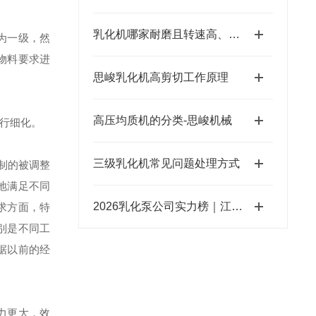
乳化机哪家耐磨且转速高、粒径小、间隙小、精度高、线速度高、剪切力强：江苏思峻全流程解决方案测评
为一级，然
物料要求进
思峻乳化机高剪切工作原理
高压均质机的分类-思峻机械
行细化。
三级乳化机常见问题处理方式
制的被调整
地满足不同
2026乳化泵公司实力榜｜江苏思峻凭三级乳化头技术脱颖而出（附FAQ常见问题解答）
求方面，特
别是不同工
据以前的经
用力更大，效