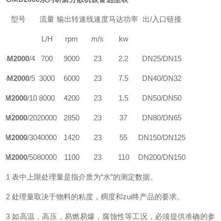
型号
流量
输出转速
线速度
马达功率
出/入口链接
L/H
rpm
m/s
kw
GM2000
/4
700
9000
23
2.2
DN25/DN15
GM2000
/5
3000
6000
23
7.5
DN40/DN32
GM2000
/10
8000
4200
23
1.5
DN50/DN50
GM2000
/20
20000
2850
23
37
DN80/DN65
GM2000
/30
40000
1420
23
55
DN150/DN125
GM2000
/50
80000
1100
23
110
DN200/DN150
1
表中上限处理量是指介质为“水”的测定数据。
2
处理量取决于物料的粘度，稠度和zui终产品的要求。
3
如高温，高压，易燃易爆，腐蚀性等工况，必须提供准确的参