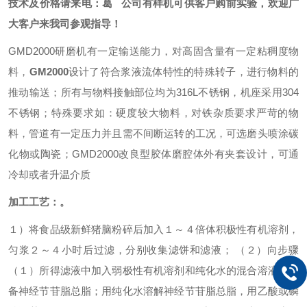
技术及价格请来电：葛
公司有样机可供客户购前实验，
欢迎广
大客户来我司参观指导！
GMD2000
研磨机有一定输送能力，对高固含量有一定粘稠度物
料，
GM2000
设计了符合浆液流体特性的特殊转子，进行物料的
推动输送；所有与物料接触部位均为316L不锈钢，机座采用304
不锈钢；特殊要求如：硬度较大物料，对铁杂质要求严苛的物
料，管道有一定压力并且需不间断运转的工况，可选磨头喷涂碳
化物或陶瓷；GMD2000改良型胶体磨腔体外有夹套设计，可通
冷却或者升温介质
加工工艺：。
１）将食品级新鲜猪脑粉碎后加入１～４倍体积极性有机溶剂，
匀浆２～４小时后过滤，分别收集滤饼和滤液；
（２）向步骤
（１）所得滤液中加入弱极性有机溶剂和纯化水的混合溶液；制
备神经节苷脂总脂；用纯化水溶解神经节苷脂总脂，用乙酸或磷