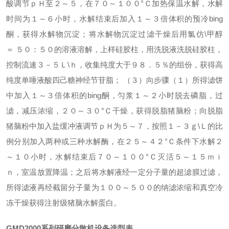
酸调节ｐＨ至２～５，在７０～１００°Ｃ加热保温水解，水解
时间为１～６小时，水解结束后加入１～３倍体积的预冷bing
酮，获得水解物沉淀；将水解物沉淀过滤干燥后用氯仿\甲醇
＝
５０：５０的溶液溶解，上样硅胶柱，用洗脱液洗脱硅胶柱，
控制流速３－５Ｌ\ｈ，收集纯度大于９８．５％的组份，获得高
纯度单唾液酸四己糖神经节苷脂；
（３）向步骤（１）所得滤饼
中加入１～３倍体积的bing酮，匀浆１～２小时脱去磷脂，过
滤，减压浓缩，２０～３０°Ｃ干燥，获得脱脂猪脑粉；向脱脂
猪脑粉中加入盐缓冲液调节ｐＨ为５～７，按照１－３ｇ\Ｌ的比
例分别加入两种或三种水解酶，在２５～４２°Ｃ条件下水解２
～１０小时，水解结束后７０～１００°Ｃ灭活５～１５ｍｉ
ｎ，室温放置降温；之后将水解液经一定分子量的超滤膜过滤，
所得滤液再经截留分子量为１００～５００的纳滤浓缩和真空冷
冻干燥获得注射级猪脑水解蛋白。
GMD2000
系列研磨分散机设备选型表