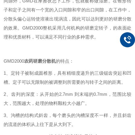
间隙外，
GMD
在摩擦状态下工作，也就被称做湿磨。在锥形转
子和定子之间有一个宽的入口间隙和窄的出口间隙，在工作中，
分散头偏心运转使溶液出现涡流，因此可以达到更好的研磨分散
的效果。
GMD
2000整机采用几何机构的研磨定转子，的表面处
理和优质材料，可以满足不同行业的多种需求。
GMD
2000
农药
研磨分散机
的特点：
1、定转子被制成圆椎形，具有精细度递升的三级锯齿突起和凹
槽。定子可以无限制的被调整到所需要的与转子之间的距离。
2、齿列的深度：从开始的2.7mm 到末端的0.7mm，范围比较
大，范围越大，处理的物料颗粒大小越广。
3、沟槽的结构式斜齿，每个磨头的沟槽深度不一样，并且斜齿
的流道的体积从上往下是从大到下
。