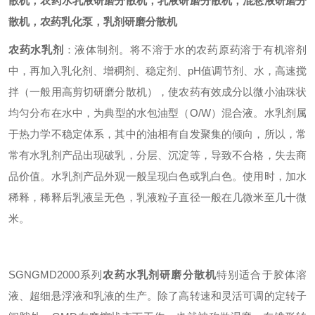
散机
，农药水乳液
研磨分散机
，乳液
研磨分散机
，混悬液
研磨分
散机
，农药乳化泵，乳剂
研磨分散机
农药水乳剂
：液体制剂。将不溶于水的农药原药溶于有机溶剂
中，再加入乳化剂、增稠剂、稳定剂、pH值调节剂、水，高速搅
拌（一般用高剪切
研磨分散机
），使农药有效成分以微小油珠状
均匀分布在水中，为典型的水包油型（O/W）混合液。水乳剂属
于热力学不稳定体系，其中的油相有自发聚集的倾向，所以，常
常有水乳剂产品出现破乳，分层、沉淀等，导致不合格，失去商
品价值。水乳剂产品外观一般呈现白色或乳白色。使用时，加水
稀释，稀释后乳液呈无色，乳液粒子直径一般在几微米至几十微
米。
SGNGMD
2000系列
农药水乳剂
研磨分散机
特别适合于胶体溶
液、超细悬浮液和乳液的生产。除了高转速和灵活可调的定转子