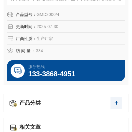
锥形转子和定子之间有一个宽的入口间隙和窄的出口间隙，
在工作中，分散头偏心运转使溶液出现涡流，因此可以达到
产品型号：
GMD2000/4
更好的研磨分散的效果。GMD2000整机采用几何机构的研磨
更新时间：
2025-07-30
定转子，的表面处理和优质材料，可以满足不同行业的多种
需求。
厂商性质：
生产厂家
访 问 量 ：
334
服务热线
133-3868-4951
产品分类
相关文章