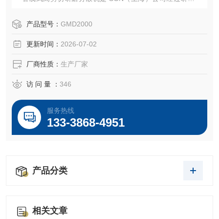
刚研发出来的一款新型产品，该机特别适合于需要研磨分散
乳化均质一步到位的物料。我们将三级高剪切均质乳化机进
产品型号：
GMD2000
行改装，我们 将三级变跟为一级，然后在乳化头上面加配了
更新时间：
2026-07-02
胶体磨磨头，使物料可以先经过胶体磨细化物料，然后再经
过乳化机将物料分散乳化均质。磨头下面的胶体磨可根据物
厂商性质：
生产厂家
料要求进行更换（我们提供了2P，2
访 问 量 ：
346
服务热线
133-3868-4951
产品分类
相关文章