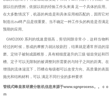
据以往的惯例，依据以前的经验工作头来满 足一个具体的应用。
在大多数情况下，机器的构造是和具体应用相匹配的，因而它对
制造出zui终产品是很重要。当不确定一种工作头的构造是否满足
预期的应用。
GMD
2000 系列的线速度很高，剪切间隙非常小，这样当物料
经过的时候，形成的摩擦力就比较剧烈，结果就是通常所说的湿
磨。定转子被制成圆椎形，具有精细度递升的三级 锯齿突起和凹
槽。定子可以无限制的被调整到所需要的与转子之间的距离。在
增强的流体湍流下，凹槽在每级都可以改变方向。高质量的表面
抛光和结构材料，可以 满足不同行业的多种要求
管线式
蜂皇浆研磨分散机
信息来源于www.sgnprocess。。ｃｏ
ｍ