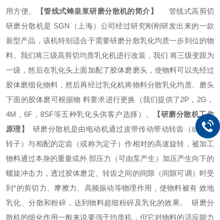
用方便。
【
管线式
蜂皇浆研磨分散机
的简介】
管线式高剪切
研磨分散机是
SGN
（上海）公司经过研究刚刚研发出来的一款
新型产品，该机特别适合于需要研磨分散乳化均质一步到位的物
料。我们将三级高剪切均质乳化机进行改装，我们 将三级变跟为
一级，然后在乳化头上面加配了胶体磨磨头，使物料可以先经过
胶体磨细化物料，然后再经过乳化机将物料分散乳化均质。磨头
下面的胶体磨可根据物 料要求进行更换（我们提供了2P，2G，
4M，6F，8SF等五种乳化头供客户选择）。
【研磨分散机工作
原理】
研磨分散机是由电动机通过皮带传动带动转齿（或称为
转子）与相配的定齿（或称为定子）作相对的高速旋转，被加工
物料通过本身的重量或外 部压力（可由泵产生）加压产生向下的
螺旋冲击力，透过胶体磨定、转齿之间的间隙（间隙可调）时受
到*的剪切力、摩擦力、高频振动等物理作用，使物料被有 效地
乳化、分散和粉碎，达到物料超细粉碎及乳化的效果。
研磨分
散机的细化作用一般来说要强于均质机，但它对物料的适应能力