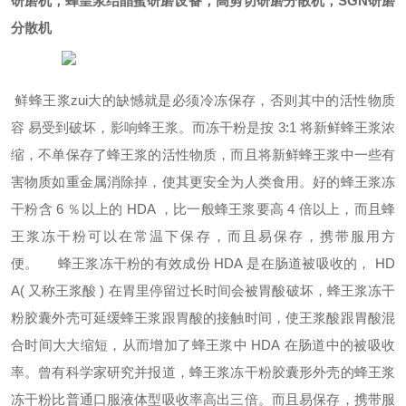
研磨机，蜂皇浆结晶蜜研磨设备，高剪切研磨分散机，
SGN
研磨
分散机
鲜蜂王浆zui大的缺憾就是必须冷冻保存，否则其中的活性物质
容 易受到破坏，影响蜂王浆
。
而冻干粉是按 3:1 将新鲜蜂王浆浓
缩，不单保存了蜂王浆的活性物质，而且将新鲜蜂王浆中一些有
害物质如重金属消除掉，使其更安全为人类食用。好的蜂王浆冻
干粉含 6 ％以上的 HDA ，比一般蜂王浆要高 4 倍以上，而且蜂
王浆冻干粉可以在常温下保存，而且易保存，携带服用方
便。
蜂王浆冻干粉的有效成份 HDA 是在肠道被吸收的， HD
A( 又称王浆酸 ) 在胃里停留过长时间会被胃酸破坏，蜂王浆冻干
粉胶囊外壳可延缓蜂王浆跟胃酸的接触时间，使王浆酸跟胃酸混
合时间大大缩短，从而增加了蜂王浆中 HDA 在肠道中的被吸收
率。曾有科学家研究并报道，蜂王浆冻干粉胶囊形外壳的蜂王浆
冻干粉比普通口服液体型吸收率高出三倍。而且易保存，携带服