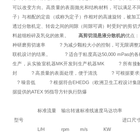
可以改变方向。高质量的表面抛光和结构材料，可以满足不
子）与相配的定齿（或称为定子）作相对的高速旋转，被加
透过
分散机
定、转齿之间的间隙（间隙可调）时受到*的剪切
料超细粉碎及乳化的效果。
高剪切
混悬液
分散机的
优点：
种研磨剪切速率
? 为减少颗粒大小的控制，可无限调整定
联机设计的结果。
? 适合于粘度高达50,000 mPas的
生产，从实验室机器MK开发到生产机器MK
? 所有接触液体
封
? 高质量的表面处理，便于清洗
? 可根据要求提
? 噪音低
? 根据符合EHEDG（欧洲卫生工程设计集
据提供的ATEX 95指导方针执行防爆
标准流量
输出转速
标准线速度
马达功率
型号
进口尺
L/H
rpm
m/s
KW