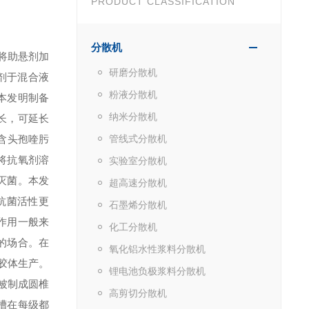
PRODUCT CLASSIFICATION
分散机
将助悬剂加
研磨分散机
剂于混合液
粉液分散机
本发明制备
纳米分散机
长，可延长
含头孢喹肟
管线式分散机
将抗氧剂溶
实验室分散机
灭菌。本发
超高速分散机
抗菌活性更
石墨烯分散机
作用一般来
化工分散机
的场合。在
氧化铝水性浆料分散机
胶体生产。
锂电池负极浆料分散机
被制成圆椎
高剪切分散机
槽在每级都