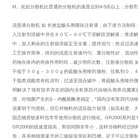
M。此款
分散机
比普通的
分散机
的速度达到4-5倍以上，分散
混悬液
分散机
如 长效盐酸头孢噻呋注射液，由下述方法制得
入注射剂溶媒中并在８０℃～９０℃下溶解得溶解液；将溶
中，加入剩余的注射级溶媒定至全量，搅拌混匀；然后过高
工艺操作简单，得到的混悬注射液均匀、重分散性好、流动
药物在体内的有效作用时间，减少用药次数。
注射液
分散机
不低于５０ｇ－３００ｇ的硫酸头孢喹肟微粉、抗氧剂０．
于脂类或酯类有机溶剂，过滤至混合罐中，将硫酸头孢喹肟
明解决了现有技术存在的国内没有第四代动物头孢类抗菌素
强，对细菌产生的β－内酰胺酶更稳定，*国内没有第四代动
说要弱于均质机，但它对物料的适应能力较强（如高粘度、
固态物质较多时也常常使用
分散机
进行细化。
GR
2000系
GR
2000的线速度很高，剪切间隙非常小，这样当物料经过
形，具有精细度递升的三级锯齿突起和凹槽。定子可以无限