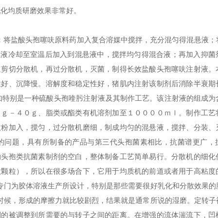
乳化均质研磨效果非常好。
：将盐酸头孢噻呋原料药加入复合溶媒中搅拌，充分混匀得混悬液；
解液冷却至室温后加入到混悬液中，搅拌均匀得混合液；再加入抑菌
速剪切分散机，再过
分散机
，灭菌，制得长效盐酸头孢噻呋注射液。
性好、沉降慢。溶解度和稳定性好，猪肌内注射该制剂后消除半衰期
如特别是一种硫酸头孢喹肟注射液及其制作工艺。该注射液的组成为
４ｇ－４０ｇ、脂类或酯类有机溶剂加至１００００ｍｌ。制作工艺
微粉加入，搅匀，过
分散机
磨细，制成均匀的混悬液，搅拌、分装、
的问题，具有所制备的产品与第三代头孢菌素相比，抗菌谱更广，
物头孢类抗菌素制剂的空白，整体制备工艺简单易行。
分散机
的细化
大颗粒），所以在很多场合下，它用于均质机的前道或者用于高粘度
列是专门为胶体溶液生产所设计，特别是那些需要很好乳化和分散效果的
的时候，形成的摩擦力就比较剧烈，结果就是通常所说的湿磨。定转子
制的被调整到所需要的与转子之间的距离。在增强的流体湍流下，凹