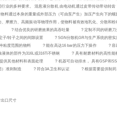
同行业的多种要求。
混悬液
分散机
由电动机通过皮带传动带动转齿
工物料通过本身的重量或外部压力（可由泵产生）加压产生向下的螺
力、摩擦力、高频振动等物理作用，使物料被有效地乳化、分散和粉
? 结合优良的研磨效果的高吞吐量
? 定制不同的研磨刀
子/转子之间的间隙设置
?
SGN分散机GR
与生产系统的密实
各种粘度范围的物料
? 能在高达16 bar的压力下操作
? 容易
的部件为316L或316Ti不锈钢
? 具有耐磨材料的高性能
供其他材料和表面处理
? 机器可自动排水， 具有GSP和SS
团）准则制造
? 符合3A卫生和认证
? 根据需要提供制药
寸
出口尺寸