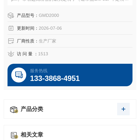
间隙在0.2-0.3之间）使石墨烯浆料在设备的高线速度下形成
湍流，在定转子间隙里不断的撞击、破碎、研磨、分散、均
产品型号：
GMD2000
质，从而得出超细的颗粒（当然也需要合适的分散剂做助
更新时间：
2026-07-06
剂）。
厂商性质：
生产厂家
访 问 量 ：
1513
服务热线
133-3868-4951
产品分类
相关文章