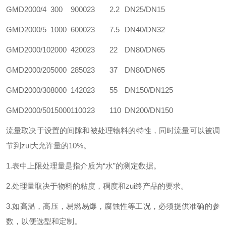
GMD2000/4
300
9000
23
2.2
DN25/DN15
GMD2000/5
1000
6000
23
7.5
DN40/DN32
GMD2000/10
2000
4200
23
22
DN80/DN65
GMD2000/20
5000
2850
23
37
DN80/DN65
GMD2000/30
8000
1420
23
55
DN150/DN125
GMD2000/50
15000
1100
23
110
DN200/DN150
流量取决于设置的间隙和被处理物料的特性，同时流量可以被调
节到zui大允许量的10%。
1.表中上限处理量是指介质为“水”的测定数据。
2.处理量取决于物料的粘度，稠度和zui终产品的要求。
3.如高温，高压，易燃易爆，腐蚀性等工况，必须提供准确的参
数，以便选型和定制。