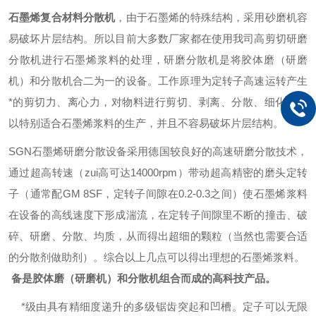
石墨烯复合材料分散机
，
由于石墨烯的特殊结构，采用砂磨机容
易破坏片层结构。所以目前大多数厂家都在使用我司高剪切研磨
分散机进行石墨烯浆料的处理，研磨分散机是将胶体磨（研磨
机）和分散机合二为一的设备。工作原理为定转子高速运转产生
*的剪切力、离心力，对物料进行剪切、剥离、分散、细化。所
以特别适合石墨烯浆料的生产，并且不容易破坏片层结构。
SGN石墨烯研磨分散设备采用德国较良好的高速研磨分散技术，
通过超高转速（zui高可达14000rpm）带动超高精密的磨头定转
子（通常配GM 8SF，定转子间隙在0.2-0.3之间）使石墨烯浆料
在设备的高线速度下形成湍流，在定转子间隙里不断的撞击、破
碎、研磨、分散、均质，从而得出超细的颗粒（当然也需要合适
的分散剂做助剂）。综合以上几点可以得出理想的石墨烯浆料。
备是胶体磨（研磨机）和分散机组合而成的高科技产品。
*级由具有精细度递升的多级锯齿突起和凹槽。定子可以无限