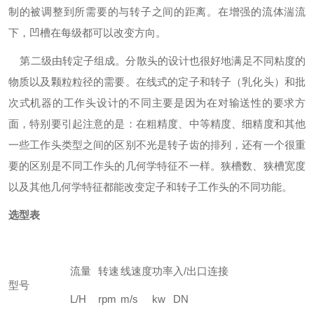
制的被调整到所需要的与转子之间的距离。在增强的流体湍流
下，凹槽在每级都可以改变方向。
第二级由转定子组成。分散头的设计也很好地满足不同粘度的
物质以及颗粒粒径的需要。在线式的定子和转子（乳化头）和批
次式机器的工作头设计的不同主要是因为在对输送性的要求方
面，特别要引起注意的是：在粗精度、中等精度、细精度和其他
一些工作头类型之间的区别不光是转子齿的排列，还有一个很重
要的区别是不同工作头的几何学特征不一样。狭槽数、狭槽宽度
以及其他几何学特征都能改变定子和转子工作头的不同功能。
选型表
流量
转速
线速度
功率
入/出口连接
型号
L/H
rpm
m/s
kw
DN