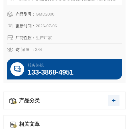
m，线速度Z高可达44m/s，设备采用胶体磨与分散均质乳化
机合二为一的方式，使GM2000型设备即研磨、剪切、分
产品型号：
GMD2000
散、均质、乳化等诸多功能。目前SGN研磨机在流体研磨分
更新时间：
2026-07-06
散领域有着极其广泛的应用。
厂商性质：
生产厂家
访 问 量 ：
384
服务热线
133-3868-4951
产品分类
相关文章