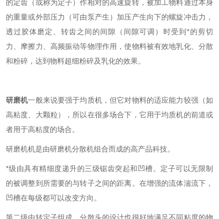
的定齿（或称为定子）作相对的高速旋转，被加工物料通过本身
的重量或外部压力（可由泵产生）加压产生向下的螺旋冲击力，
透过胶体磨定、转齿之间的间隙（间隙可调）时受到*的剪切
力、摩擦力、高频振动等物理作用，使物料被有效地乳化、分散
和粉碎，达到物料超细粉碎及乳化的效果。
研磨
机
一般来说要强于均质机，但它对物料的适应能力较强（如
高粘度、大颗粒），所以在很多场合下，它用于均质机的前道或
者用于高粘度的场合。
研磨机机是由研磨机分散机组合而成的高产品科技。
*级由具有精细度递升的三级锯齿突起和凹槽。定子可以无限制
的被调整到所需要的与转子之间的距离。在增强的流体湍流下，
凹槽在每级都可以改变方向。
第二级由转定子组成。分散头的设计也很好地满足不同粘度的物