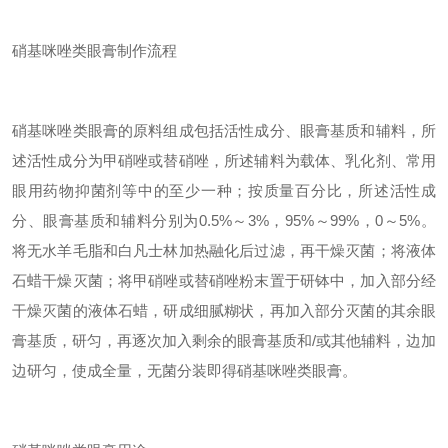
硝基咪唑类眼膏制作流程
硝基咪唑类眼膏的原料组成包括活性成分、眼膏基质和辅料，所
述活性成分为甲硝唑或替硝唑，所述辅料为载体、乳化剂、常用
眼用药物抑菌剂等中的至少一种；按质量百分比，所述活性成
分、眼膏基质和辅料分别为0.5%～3%，95%～99%，0～5%。
将无水羊毛脂和白凡士林加热融化后过滤，再干燥灭菌；将液体
石蜡干燥灭菌；将甲硝唑或替硝唑粉末置于研钵中，加入部分经
干燥灭菌的液体石蜡，研成细腻糊状，再加入部分灭菌的其余眼
膏基质，研匀，再逐次加入剩余的眼膏基质和/或其他辅料，边加
边研匀，使成全量，无菌分装即得硝基咪唑类眼膏。