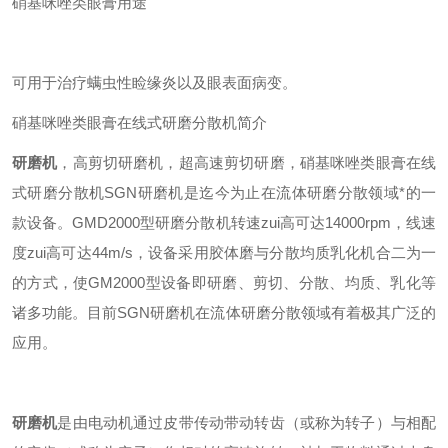
硝基咪唑类眼膏用途
可用于治疗螨虫性睑缘炎以及眼表面病变。
硝基咪唑类眼膏在线式研磨分散机简介
研磨机
，高剪切研磨机，超高速剪切研磨，硝基咪唑类眼膏在线
式研磨分散机SGN研磨机是迄今为止在流体研磨分散领域*的一
款设备。GMD2000型研磨分散机转速zui高可达14000rpm，线速
度zui高可达44m/s，设备采用胶体磨与分散均质乳化机合二为一
的方式，使GM2000型设备即研磨、剪切、分散、均质、乳化等
诸多功能。目前SGN研磨机在流体研磨分散领域有着极其广泛的
应用。
研磨
机
是由电动机通过皮带传动带动转齿（或称为转子）与相配