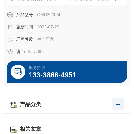
些大粉团、粘块、团块等大小颗粒迅速破碎，然后吸入剪切
粉碎区，在十分狭窄的工作过道内由于转子刀片与定子刀片
产品型号：
GMD2000/4
相对高速切割从而产生强烈摩擦及研磨破碎等。
更新时间：
2025-07-29
厂商性质：
生产厂家
访 问 量 ：
363
服务热线
133-3868-4951
产品分类
相关文章