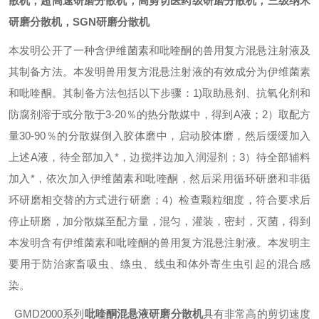
散机，超高速研磨分散机，高剪切医药级研磨分散机，三级纳米
研磨分散机，SGN研磨分散机
本发明公开了一种含伊维菌素和吡喹酮的兽用复方混悬注射液及
其制备方法。本发明兽用复方混悬注射液的有效成分为伊维菌素
和吡喹酮。其制备方法包括以下步骤：1)取助悬剂、抗氧化剂和
防腐剂溶于或分散于3-20％的热分散媒中，得到A液；2）取配方
量30-90％的分散媒倒入胶体磨中，启动胶体磨，然后缓缓加入
上述A液，待全部加入*，边搅拌边加入润湿剂；3）待全部辅料
加入*，依次加入伊维菌素和吡喹酮，然后采用循环研磨和非循
环研磨相交替的方式进行研磨；4）检查颗粒细度，符合要求后
停止研磨，加分散媒至配方量，混匀，灌装，密封，灭菌，得到
本发明含有伊维菌素和吡喹酮的兽用复方混悬注射液。本发明主
要用于防治家畜吸虫、绦虫、线虫和体外寄生虫引起的混合感
染。
GMD
2000系列
吡喹酮
混悬液研磨分散机
具有非常高的剪切速度