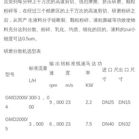
且受到每分钟上千万次的高速剪切、强烈摩擦、挤压研磨、颗粒
粉碎等，在经过三个精磨区的上千万次的高速剪切、研磨粉碎之
后，从而产 生液料分子链断裂、颗粒粉碎、液粒撕破等功效使物
料充分达到分散、粉碎、乳化、均质、细化的目的。液料的zui小
细度可达0.5um。
研磨分散机选型表
输出转
标准线速
马达功
标准流量
进口尺
出口尺
速
度
率
型号
寸
寸
L/H
rpm
m/s
KW
GM
D
2000/
300-1，0
9，000
23
2.2
DN25
DN15
4
00
GM
D
2000/
3，000
6，000
23
7.5
DN40
DN32
5