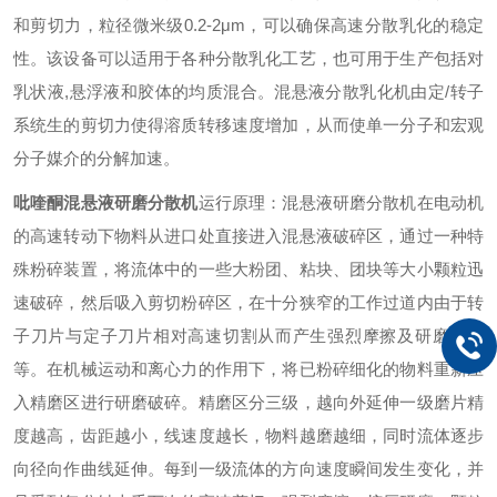
和剪切力，粒径微米级0.2-2μm，可以确保高速分散乳化的稳定
性。该设备可以适用于各种分散乳化工艺，也可用于生产包括对
乳状液,悬浮液和胶体的均质混合。混悬液分散乳化机由定/转子
系统生的剪切力使得溶质转移速度增加，从而使单一分子和宏观
分子媒介的分解加速。
吡喹酮
混悬液研磨分散机
运行原理：
混悬液研磨分散机在电动机
的高速转动下物料从进口处直接进入混悬液破碎区，通过一种特
殊粉碎装置，将流体中的一些大粉团、粘块、团块等大小颗粒迅
速破碎，然后吸入剪切粉碎区，在十分狭窄的工作过道内由于转
子刀片与定子刀片相对高速切割从而产生强烈摩擦及研磨破碎
等。在机械运动和离心力的作用下，将已粉碎细化的物料重新压
入精磨区进行研磨破碎。精磨区分三级，越向外延伸一级磨片精
度越高，齿距越小，线速度越长，物料越磨越细，同时流体逐步
向径向作曲线延伸。每到一级流体的方向速度瞬间发生变化，并