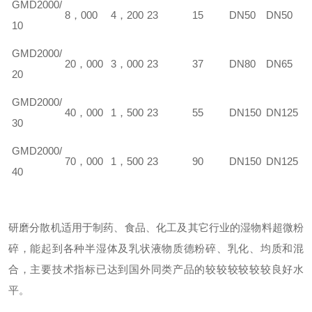
GM
D
2000/
8，000
4，200
23
15
DN50
DN50
10
GM
D
2000/
20，000
3，000
23
37
DN80
DN65
20
GM
D
2000/
40，000
1，500
23
55
DN150
DN125
30
GM
D
2000/
70，000
1，500
23
90
DN150
DN125
40
研磨分散机适用于制药、食品、化工及其它行业的湿物料超微粉
碎，能起到各种半湿体及乳状液物质德粉碎、乳化、均质和混
合，主要技术指标已达到国外同类产品的较较较较较较良好水
平。