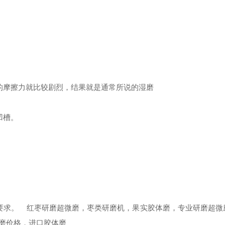
的摩擦力就比较剧烈，结果就是通常所说的湿磨
凹槽。
要求。
红枣研磨
超微磨
，枣类研磨机，果实胶体磨，专业研磨
超微
磨价格，进口胶体磨