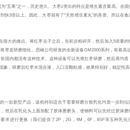
列为
“
五果
"
之一，历史悠久。大枣
z
突出的特点是维生素含量高。在国
药剂快
3
倍以上。因此，大枣就有了
“
天然维生素丸
"
的美誉。所以在食
在很大的难点。将红枣去子之后，先初步粉碎开，然后加入
5
倍量的
难将枣皮研磨细化。
思峻公司
研发的全新设备
GM
2000
系列，有着高
目前国内都没有这种技术。这种设备可以先将红枣研磨，然后再均质
现象，研磨后红枣水混合液，入口没颗粒感，效果特别好，稳定性高
来的一款新型产品，该机特别适合于需要研磨分散乳化均质一步到位
级，然后在乳化头上面加配了胶体磨磨头，使物料可以先经过胶体磨
料要求进行更换（我们提供了
2P
，
2G
，
4M
，
6F
，
8SF
等五种乳化