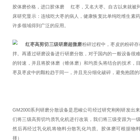
胶体磨价格，进口胶体磨
红枣，又名大枣。自古以来就被
床研究显示：连续吃大枣的病人，健康恢复比单纯吃维生素
许多领域得到广泛的应用。
红枣
高剪切三级
研磨
超微磨
粉碎过程中，枣皮的粉碎存
拌。再通过研磨设备进行研磨分散，对于国内的一般设备很
的转速，并且将胶体磨（锥体磨）和均质头将结合的技术，
枣及枣皮中的颗粒趋于同一，并且充分细化破碎，避免抱团的
GM
2000
系列研磨分散设备是
思峻
公司经过研究刚刚研发出
们将三级高剪切均质乳化机进行改装，我们将三级变跟为一
然后再经过乳化机将物料分散乳化均质。胶体磨可根据物
择）