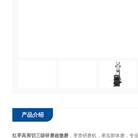
产品介绍
红枣
高剪切三级
研磨
超微磨
，枣类研磨机，果实胶体磨，专