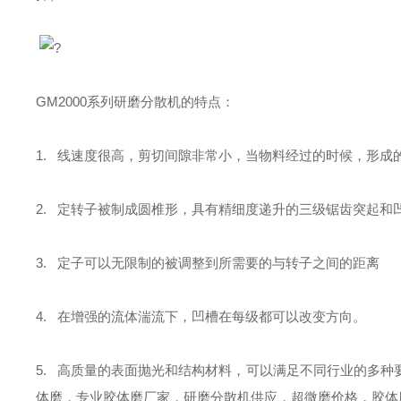
?
GM
2000
系列研磨分散机的特点：
1.
线速度很高，剪切间隙非常小，当物料经过的时候，形成
2.
定转子被制成圆椎形，具有精细度递升的三级锯齿突起和
3.
定子可以无限制的被调整到所需要的与转子之间的距离
4.
在增强的流体湍流下，凹槽在每级都可以改变方向。
5.
高质量的表面抛光和结构材料，可以满足不同行业的多种
体磨，专业胶体磨厂家，研磨分散机供应，
超微磨
价格，胶体