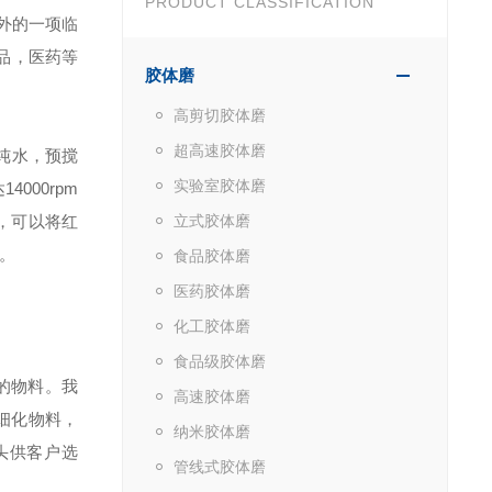
PRODUCT CLASSIFICATION
外的一项临
品，医药等
胶体磨
高剪切胶体磨
超高速胶体磨
纯水，预搅
实验室胶体磨
达
14000rpm
，可以将红
立式胶体磨
。
食品胶体磨
医药胶体磨
化工胶体磨
食品级胶体磨
的物料。我
高速胶体磨
细化物料，
纳米胶体磨
头供客户选
管线式胶体磨