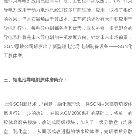
黑作为导电剂应用已经非常广泛，工艺也非常成熟了。CNT作为
导电剂应用于
动力电池
已经过较多厂商试验、应用，取得了很好
的效果。但是石墨烯由于其成本、工艺问题还没有大面积应用于
导电剂行业。每种导电剂都各有其优势，取长补短，多元混合的
导电浆料将是未来导电剂的主流发展方向。
针对未来市场前景，
SGN/思峻公司研发出了新型锂电池导电剂制备设备——SGN化
工胶体磨。
三
、
锂电池导电剂胶体磨
简介
：
上海SGN新技术，*创意，融化新理念。将SGN纳米高剪切胶体
磨进行进一步的改进，在原来GM2000系列的基础上，将单一的
胶体磨磨头模块，改进成两级模块，加入了一级分散盘（均质
盘、乳化盘）。从而形成改进型的纳米胶体磨，先研磨后分散