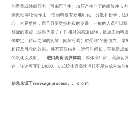
的重量或外部压力（可由泵产生）加压产生向下的螺旋冲击力
频振动等物理作用，使物料被有效地乳化、分散和粉碎，达
心，容易更换，而且只要更换相应的皮带，一般的人员可以操
相配的定齿（或称为定子）作相对的高速旋转，被加工物料
体磨定、转齿之间的间隙（间隙可调）时受到*的剪切力、摩
粉碎及乳化的效果。卧室直联结构，运行时间长，容易造成
的乳化头及轴。
进口高剪切胶体磨
，胶体磨厂家，高剪切
速，转速可开到14000。立式胶体磨高速运转不易造成主轴
信息来源于
www.sgnprocess。。ｃｏｍ