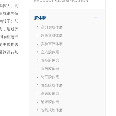
PRODUCT CLASSIFICATION
摩擦力、高
造成轴的偏
胶体磨
为转子）与
高剪切胶体磨
力，透过胶
超高速胶体磨
到物料超细
实验室胶体磨
要更换损害
带轮进行加
立式胶体磨
食品胶体磨
医药胶体磨
化工胶体磨
食品级胶体磨
高速胶体磨
纳米胶体磨
管线式胶体磨