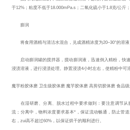
于12%；粘度不低于18.000mPa.s；二氧化硫小于1.8克
膨润
将食用酒精与清洁水混合，兑成酒精浓度为20–30°的溶液，
启动膨润罐的搅拌器，搅动膨润液，迅速倒入精粉，快速搅
浸渍溶液，进行浸渍处理。静置浸渍4小时左右，使精粉中可
魔芋粉胶体磨 卫生级胶体磨 魔芋胶体磨 高剪切胶体磨 食品
在湿研磨、分离、脱水过程中要求做到：要注意调节从膨
流；分离中，物料浓度要求基本*，保证流动畅通，防止管道
右，zui高不超过60%，以保证烘干的顺利进行。