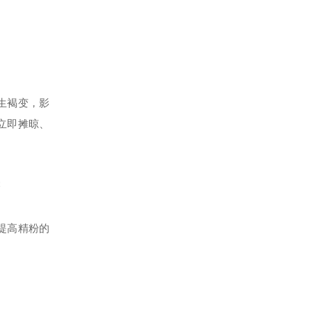
生褐变，影
立即摊晾、
磨
提高精粉的