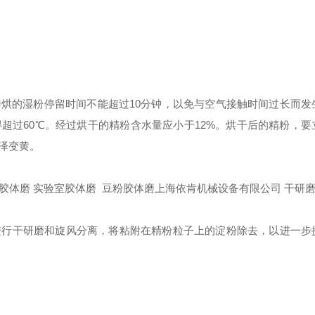
的湿粉停留时间不能超过10分钟，以免与空气接触时间过长而发
超过60℃。经过烘干的精粉含水量应小于12%。烘干后的精粉，要
泽变黄。
级胶体磨 实验室胶体磨 豆粉胶体磨
上海依肯机械设备有限公司
干研
行干研磨和旋风分离，将粘附在精粉粒子上的淀粉除去，以进一步