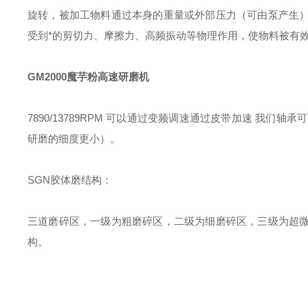
旋转，被加工物料通过本身的重量或外部压力（可由泵产生
受到*的剪切力、摩擦力、高频振动等物理作用，使物料被有
GM2000魔芋粉高速研磨机
7890/13789RPM 可以通过变频调速通过皮带加速 我们轴承
研磨的细度更小）。
SGN胶体磨结构：
三道磨碎区，一级为粗磨碎区，二级为细磨碎区，三级为超
构。