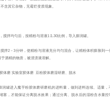
/公斤；不含其它杂物，无霉烂变质现象。
搅拌均匀后，按精粉与溶液1∶1.30比例，导入膨润罐。
拌2－3分钟，使精粉与溶液充分均匀混合，让精粉体积膨胀到一
溶于酒精的物质，被浸渍液溶解。
级胶体磨 实验室胶体磨 豆粉胶体磨
湿研磨、脱水
润罐进入魔芋粉胶体磨研磨机的进料量，做到进料连续、适量，
堵塞，才能保证分离脱水效果；通过分离、脱水后的湿粉含水量控制