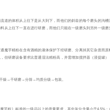
的流道的体积从上往下是从大到下，而他们的斜齿的每个磨头的沟槽
物料从上往下一直在进行研磨，而他们只能在一级磨头到另外一级磨
普通魔芋精粉在含有酒精的液体保护下经研磨、分离掉其它杂质而原
似，但研磨设备要求比普通湿法精粉高，并需增加搅拌器（浸提罐）
干燥→干研磨→分筛→均质分级→包装。
芋粉》标准的一级品以上的质量要求，其中灰分含量小于4.5%；