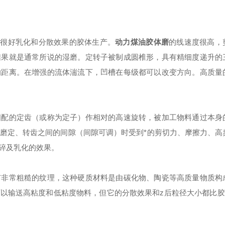
要很好乳化和分散效果的胶体生产。
动力煤油胶体磨
的线速度很高，
结果就是通常所说的湿磨。定转子被制成圆椎形，具有精细度递升的
的距离。在增强的流体湍流下，凹槽在每级都可以改变方向。高质量
相配的定齿（或称为定子）作相对的高速旋转，被加工物料通过本身
磨定、转齿之间的间隙（间隙可调）时受到*的剪切力、摩擦力、高
碎及乳化的效果。
有非常粗糙的纹理，这种硬质材料是由碳化物、陶瓷等高质量物质构
以输送高粘度和低粘度物料，但它的分散效果和z后粒径大小都比胶体