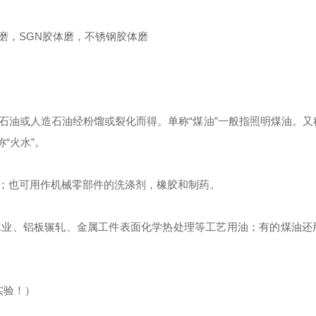
磨，SGN胶体磨，不锈钢胶体磨
石油或人造石油经粉馏或裂化而得。单称“煤油”一般指照明煤油。又
称“火水”。
；也可用作机械零部件的洗涤剂，橡胶和制药。
工业、铝板辗轧、金属工件表面化学热处理等工艺用油；有的煤油还
可实验！）