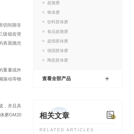
超微磨
锥体磨
饮料胶体磨
剪切间隙非
食品超微磨
三级锯齿突
超细胶体磨
的表面抛光
德国胶体磨
陶瓷胶体磨
的重量或外
查看全部产品
频振动等物
成，并且具
相关文章
磨GM20
RELATED ARTICLES