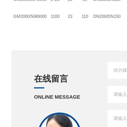
GM2000/50
80000
1100
23
110
DN200/DN150
在线留言
ONLINE MESSAGE