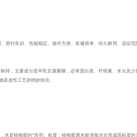
观、密封良好、性能稳定、操作方便、装修简单、经久耐用、适应范
中制得，主要成分是半乳甘露聚糖，还有蛋白质、纤维素、水分及少
物及改性工艺的绝妙组合。
，水是植物胶的*溶剂。粘度：植物胶遇水能溶胀水合形成高粘度的