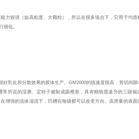
应能力较强（如高粘度、大颗粒），所以在很多场合下，它用于均质
行细化。
很好乳化和分散效果的胶体生产。
GM
2000
的线速度很高，剪切间隙
通常所说的湿磨。定转子被制成圆椎形，具有精细度递升的三级锯
。在增强的流体湍流下，凹槽在每级都可以改变方向。高质量的表面