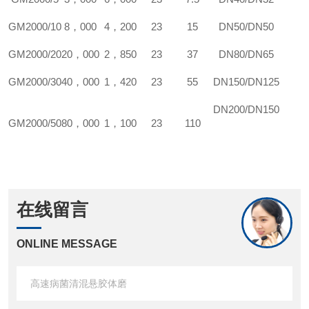
GM2000/10
8
，000
4
，200
23
15
DN50/DN50
GM2000/20
20
，000
2
，850
23
37
DN80/DN65
GM2000/30
40
，000
1
，420
23
55
DN150/DN125
DN200/DN150
GM2000/50
80
，000
1
，100
23
110
在线留言
ONLINE MESSAGE