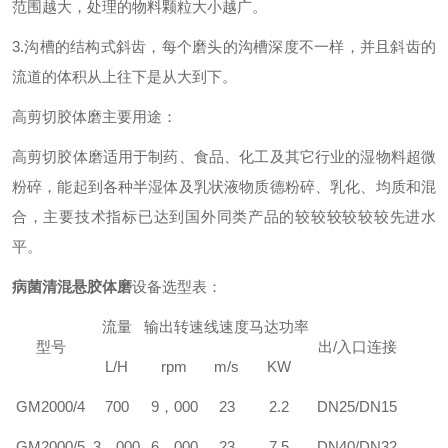
范围越大，处理的物料颗粒大小越广。
3.
沟槽的结构式斜齿，每个磨头的沟槽深度不一样，并且斜齿的
流道的体积从上往下是从大到下。
高剪切胶体磨主要用途：
高剪切胶体磨适用于制药、食品、化工及其它行业的湿物料超微
粉碎，能起到各种半湿体及乳状液物质德粉碎、乳化、均质和混
合，主要技术指标已达到国外同类产品的较较较较较较先进水
平。
病菌清混悬胶体磨
设备选型表：
流量
输出转速
线速度
马达功率
型号
出/入口连接
L/H
rpm
m/s
KW
GM2000/4
700
9
，000
23
2.2
DN25/DN15
GM2000/5
3
，000
6
，000
23
7.5
DN40/DN32