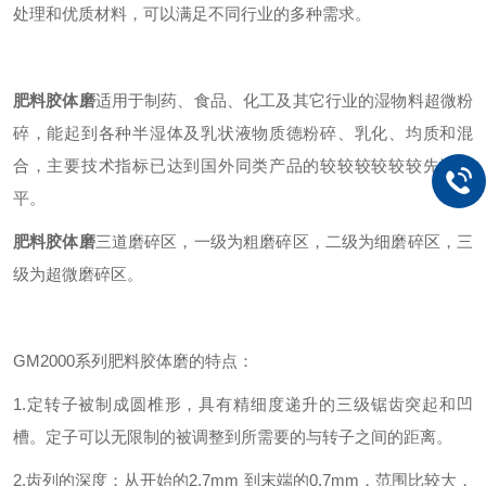
处理和优质材料，可以满足不同行业的多种需求。
肥料
胶体磨
适用于制药、食品、化工及其它行业的湿物料超微粉
碎，能起到各种半湿体及乳状液物质德粉碎、乳化、均质和混
合，主要技术指标已达到国外同类产品的较较较较较较先进水
平。
肥料
胶体磨
三道磨碎区，一级为粗磨碎区，二级为细磨碎区，三
级为超微磨碎区。
GM
2000系列肥料胶体磨的特点：
1.定转子被制成圆椎形，具有精细度递升的三级锯齿突起和凹
槽。定子可以无限制的被调整到所需要的与转子之间的距离。
2.齿列的深度：从开始的2.7mm 到末端的0.7mm，范围比较大，