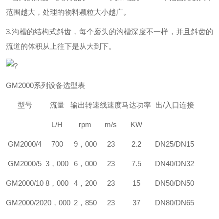
范围越大，处理的物料颗粒大小越广。
3.沟槽的结构式斜齿，每个磨头的沟槽深度不一样，并且斜齿的
流道的体积从上往下是从大到下。
?
GM
2000系列设备选型表
型号
流量
输出转速
线速度
马达功率
出/入口连接
L/H
rpm
m/s
KW
GM
2000/4
700
9，000
23
2.2
DN25/DN15
GM
2000/5
3，000
6，000
23
7.5
DN40/DN32
GM
2000/10
8，000
4，200
23
15
DN50/DN50
GM
2000/20
20，000
2，850
23
37
DN80/DN65