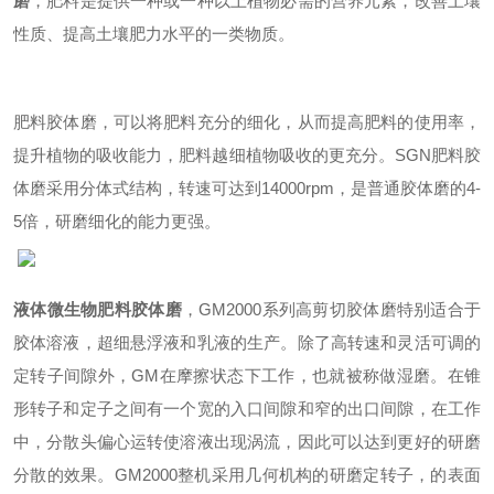
磨
，肥料是提供一种或一种以上植物必需的营养元素，改善土壤
性质、提高土壤肥力水平的一类物质。
肥料胶体磨，可以将肥料充分的细化，从而提高肥料的使用率，
提升植物的吸收能力，肥料越细植物吸收的更充分。
SGN
肥料胶
体磨采用分体式结构，转速可达到14000rpm，是普通胶体磨的4-
5倍，研磨细化的能力更强。
液体微生物肥料
胶体磨
，
GM
2000系列高剪切胶体磨特别适合于
胶体溶液，超细悬浮液和乳液的生产。除了高转速和灵活可调的
定转子间隙外，
GM
在摩擦状态下工作，也就被称做湿磨。在锥
形转子和定子之间有一个宽的入口间隙和窄的出口间隙，在工作
中，分散头偏心运转使溶液出现涡流，因此可以达到更好的研磨
分散的效果。
GM
2000整机采用几何机构的研磨定转子，的表面