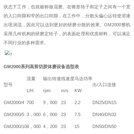
状态下工作，也就被称做湿磨。在锥形转子和定子之间有一个宽
的入口间隙和窄的出口间隙，在工作中，分散头偏心运转使溶液
出现涡流，因此可以达到更好的研磨分散的效果。
GM
2000整机
采用几何机构的研磨定转子，的表面处理和优质材料，可以满足
不同行业的多种需求。
?
GM
2000系列高剪切胶体磨设备选型表
流量
输出转速
线速度
马达功率
型号
出/入口连接
L/H
rpm
m/s
KW
GM
2000/4
700
9，000
23
2.2
DN25/DN15
GM
2000/5
3，000
6，000
23
7.5
DN40/DN32
GM
2000/10
8，000
4，200
23
15
DN50/DN50