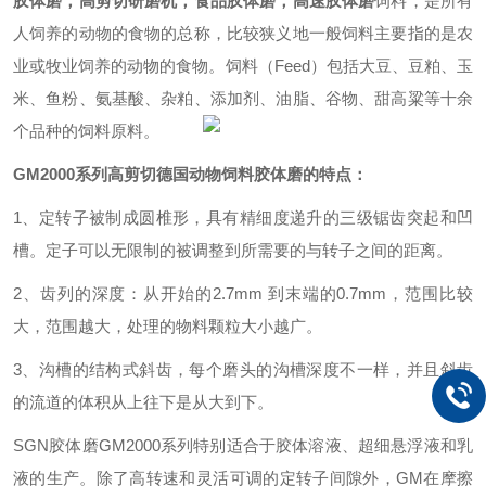
胶体磨，高剪切研磨机，食品胶体磨，高速胶体磨
饲料，是所有
人饲养的动物的食物的总称，比较狭义地一般饲料主要指的是农
业或牧业饲养的动物的食物。饲料（Feed）包括大豆、豆粕、玉
米、鱼粉、氨基酸、杂粕、添加剂、油脂、谷物、甜高粱等十余
个品种的饲料原料。
GM
2000系列
高剪切德国动物饲料胶体磨
的特点：
1、定转子被制成圆椎形，具有精细度递升的三级锯齿突起和凹
槽。定子可以无限制的被调整到所需要的与转子之间的距离。
2、齿列的深度：从开始的2.7mm 到末端的0.7mm，范围比较
大，范围越大，处理的物料颗粒大小越广。
3、沟槽的结构式斜齿，每个磨头的沟槽深度不一样，并且斜齿
的流道的体积从上往下是从大到下
。
SGN
胶体磨
GM
2000系列特别适合于胶体溶液、超细悬浮液和乳
液的生产。除了高转速和灵活可调的定转子间隙外，
GM
在摩擦