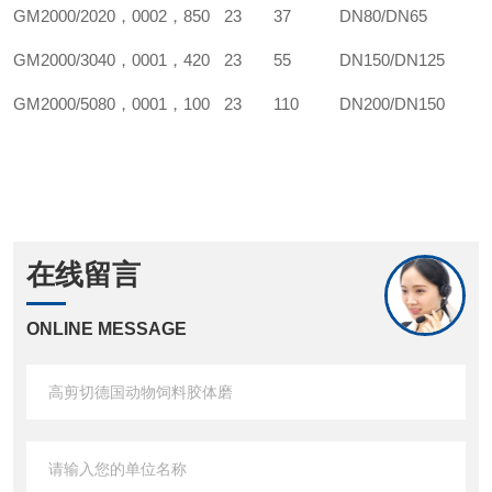
GM
2000/20
20，000
2，850
23
37
DN80/DN65
GM
2000/30
40，000
1，420
23
55
DN150/DN125
GM
2000/50
80，000
1，100
23
110
DN200/DN150
在线留言
ONLINE MESSAGE