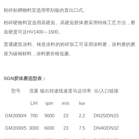
粉碎粘稠物料宜选用带刮板的直出口式。
粉碎硬物料宜选用高硬齿。高硬齿胶体磨采用特殊工艺方法，磨
齿硬度可达HV1400～1600。
普通建筑涂料、铸造涂料的粉碎加工可采用涂料磨，涂料磨的磨
座为碳钢材料，涂料磨价格低廉。
SGN
胶体磨选型表：
型号
流量
输出转速
线速度
马达功率
出
/
入口链接
L/H
rpm
m/s
kw
GM
2000/4
700
9000
23
2.2
DN25/DN15
GM
2000/5
3000
6000
23
7.5
DN40/DN32