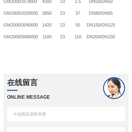
GM
2000/10
8000
4200
23
1.5
DN50/DN50
GM
2000/20
20000
2850
23
37
DN80/DN65
GM
2000/30
40000
1420
23
55
DN150/DN125
GM
2000/50
80000
1100
23
110
DN200/DN150
在线留言
ONLINE MESSAGE