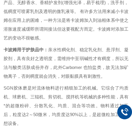
产品、无醇香水、香精护发剂
(
增强光泽，易于梳理
)
，洗手剂，
低稠度可喷雾乳剂及透明的微乳液等。
有许多方法用来减小卡波
姆在应用上的困难，一种方法是将卡波姆加入到油相体系中使之
溶胀速度减缓即所谓间接法但这要视配方而定。卡波姆对添加工
艺的变动不很敏感。
卡波姆用于护肤品中：
亲水性稠化剂、稳定乳化剂、悬浮剂、凝
胶剂，具有良好之透明度，需维持中至弱碱性才有稠度，所以无
法与酸类活肤成份并存，此外
Carbomer
也怕盐类，故无法加矿
物离子，否则稠度就会消失，对眼黏膜具有刺激性。
SGN
胶体磨是对流体物料进行精细加工的机械。它综合了均质
机、球磨机、三辊机、剪切机、搅拌机等机械的多种性能，具有
*的超微粉碎、分散乳化、均质、混合等功效。物料通过加工
后，粒度达
2
～
50
微米，均质度达
90%
以上，是超微粒加工的理
想设备。