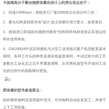
卡波姆高分子聚合物胶体磨
在设计上的突出优点在于：
1
、转速
14000rpm
，相较其它厂家
2900
转左右高出约三倍：
2
、磨头结构更精密并有*设计
,
使之研磨作用力更大，效果更好。
3
、德国进口双端面机械密封拥有*结构和特殊材质保证高速运转
和长使用寿命。
4
、
GM
2000/4
中试型研磨机与大型工业管线式量产机型配置基本
相同。各种工作头的种类及相应线速度相同，中试过程中的工艺
参数在工业化后之后不用重新调整，从而将机器型号升级到工业
化的过程中的风险降到更低。
?
胶体磨的型号参选要点：
粉碎稀质物料宜选用循环管式，可对物料自动反复加工，并便于
上下工序衔接。