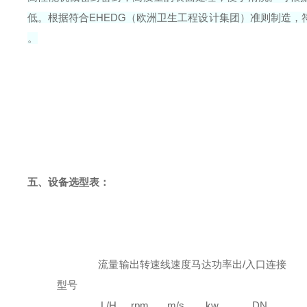
低。根据符合EHEDG（欧洲卫生工程设计集团）准则制造，符
。
五、
设备选型表：
流量
输出转速
线速度
马达功率
出/入口连接
型号
L/H
rpm
m/s
kw
DN