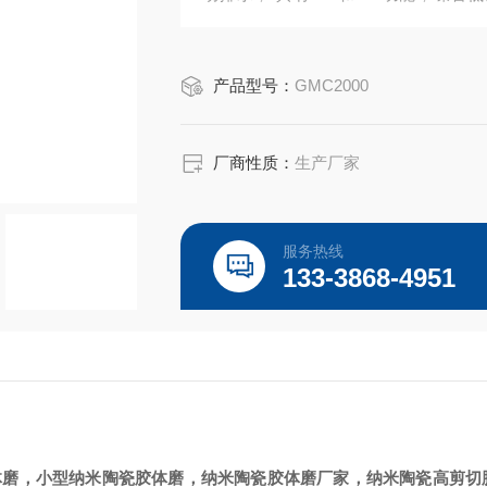
造，符合3A卫生和认证，根据需要提供制
产品型号：
GMC2000
厂商性质：
生产厂家
服务热线
133-3868-4951
体磨，
小
型
纳米陶瓷胶体磨
，
纳米陶瓷胶体磨
厂家，
纳米
陶瓷高剪切