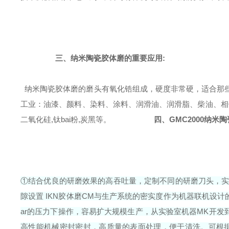
三、
纳米陶瓷胶体磨
的重要应用
:
纳米陶瓷胶体磨的磨头有氧化锆组成，硬度非常硬，适合那些
工业：油漆、颜料、染料、涂料、润滑油、润滑脂、柴油、相
二氧化硅,钛bai粉,炭黑等。
四、GMC2000
纳米陶
①结合优良的研磨效果的高吞吐量，定制不同的研磨刀头，实
隙设置 IKN胶体磨CM与生产系统的密实度作为机器联机设
ar的压力下操作，容易扩大规模生产，从实验室机器MK开发
高性能机械密封密封，高质量的表面处理，便于清洗。可根据要