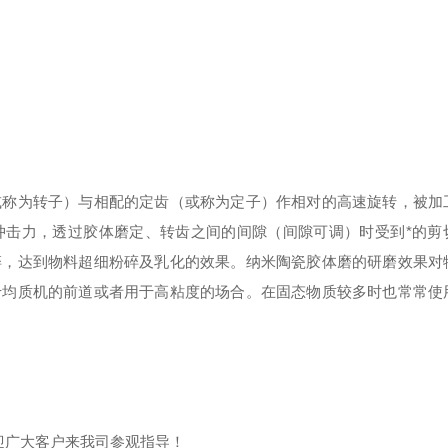
或称为转子）与相配的定齿（或称为定子）作相对的高速旋转，被加
冲击力，透过胶体磨定、转齿之间的间隙（间隙可调）时受到*的剪
碎，达到物料超细粉碎及乳化的效果。纳米陶瓷胶体磨的研磨效果对
于均质机的前道或者用于高粘度的场合。在固态物质较多时也常常使
迎广大客户来我司参观指导！