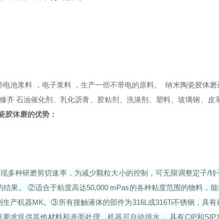
电池浆料 ，电子浆料 ，生产一些不带电的原料。
纳米陶瓷胶体磨
修齐 石油催化剂、乳化沥青、胶粘剂、洗涤剂、塑料、玻璃钢、皮革
瓷胶体磨
的优势
：
现多种研磨剪切速率，为减少颗粒大小的控制，可无限调整定子/转
计的结果。
②适合于粘度高达50,000 mPas的各种粘度范围的物料，能在
到生产机器MK。
③所有接触液体的部件为316L或316Ti不锈钢，具
求提供其他材料和表面处理，机器可自动排水， 具有CIP和SIP