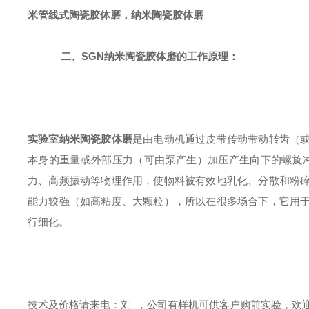
米
管线式
陶瓷胶体磨
，
纳米陶瓷胶体磨
二、SGN
纳米陶瓷胶体磨
的工作原理
：
实验室纳米陶瓷胶体磨
是由电动机通过皮带传动带动转齿（
本身的重量或外部压力（可由泵产生）加压产生向下的螺旋
力、高频振动等物理作用，使物料被有效地乳化、分散和粉
能力较强（如高粘度、大颗粒），所以在很多场合下，它用
行细化。
技术及价格请来电：刘 ，公司有样机可供客户购前实验，欢