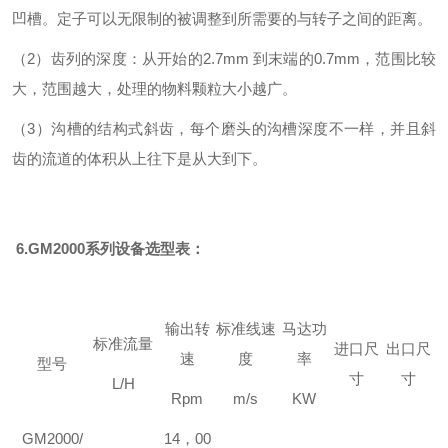
凹槽。定子可以无限制的被调整到所需要的与转子之间的距离。
（2）齿列的深度：从开始的2.7mm 到末端的0.7mm，范围比较
大，范围越大，处理的物料颗粒大小越广。
（3）沟槽的结构式斜齿，每个磨头的沟槽深度不一样，并且斜
齿的流道的体积从上往下是从大到下。
6.GM2000系列设备选型表：
输出转
标准线速
马达功
标准流量
进口尺
出口尺
速
度
率
型号
寸
寸
L/H
Rpm
m/s
KW
GM2000/
14，00