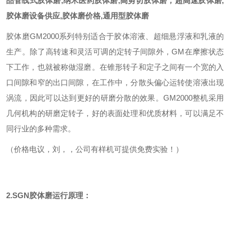
品管线式胶体磨
,纳米医药胶体磨,高剪切胶体磨，超高速胶体磨,
胶体磨设备供应,胶体磨价格,通用型胶体磨
胶体磨GM2000系列特别适合于胶体溶液、超细悬浮液和乳液的
生产。除了高转速和灵活可调的定转子间隙外，GM在摩擦状态
下工作，也就被称做湿磨。在锥形转子和定子之间有一个宽的入
口间隙和窄的出口间隙，在工作中，分散头偏心运转使溶液出现
涡流，因此可以达到更好的研磨分散的效果。GM2000整机采用
几何机构的研磨定转子，好的表面处理和优质材料，可以满足不
同行业的多种需求。
（价格电议，刘，，公司有样机可提供免费实验！）
2.
SGN胶体磨
运行原理：