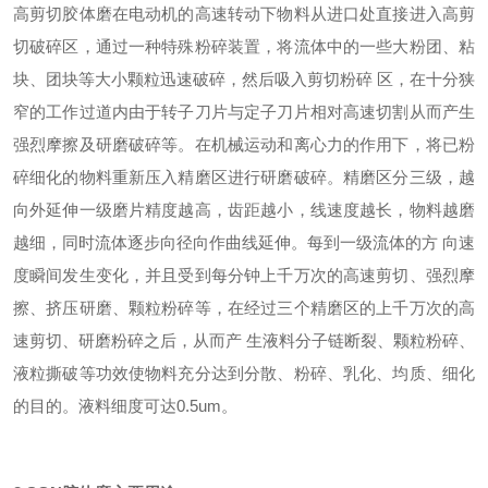
高剪切胶体磨在电动机的高速转动下物料从进口处直接进入高剪
切破碎区，通过一种特殊粉碎装置，将流体中的一些大粉团、粘
块、团块等大小颗粒迅速破碎，然后吸入剪切粉碎 区，在十分狭
窄的工作过道内由于转子刀片与定子刀片相对高速切割从而产生
强烈摩擦及研磨破碎等。在机械运动和离心力的作用下，将已粉
碎细化的物料重新压入精磨区进行研磨破碎。精磨区分三级，越
向外延伸一级磨片精度越高，齿距越小，线速度越长，物料越磨
越细，同时流体逐步向径向作曲线延伸。每到一级流体的方 向速
度瞬间发生变化，并且受到每分钟上千万次的高速剪切、强烈摩
擦、挤压研磨、颗粒粉碎等，在经过三个精磨区的上千万次的高
速剪切、研磨粉碎之后，从而产 生液料分子链断裂、颗粒粉碎、
液粒撕破等功效使物料充分达到分散、粉碎、乳化、均质、细化
的目的。液料细度可达0.5um。