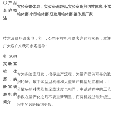
①产品
实验室锥体磨，实验室研磨机
,实验室高剪切锥体磨,小试
名称概
锥体磨,小型锥体磨,研发用锥体磨,锥体磨厂家
述
技术及价格请来电：刘 ，公司有样机可供客户购前实验，欢迎
广大客户来我司参观指导！
②SGN
实验室
锥体
专为实验室研发，模拟生产流程，为量产提供可靠的数
磨，实
据论证。该中试型型机器和大型量产机型配置相同，且
验室研
分散头的种类及相应线速度也相同，中试过程中的工艺
磨机
的
参数在量产化之后不要重新调整，而将机器型号升级过
简介
程中的风险降到更低。