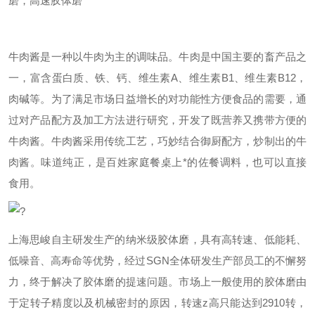
磨，高速胶体磨
牛肉酱是一种以牛肉为主的调味品。牛肉是中国主要的畜产品之
一，富含蛋白质、铁、钙、维生素
A
、维生素
B1
、维生素
B12
，
肉碱等。为了满足市场日益增长的对功能性方便食品的需要，通
过对产品配方及加工方法进行研究，开发了既营养又携带方便的
牛肉酱。牛肉酱采用传统工艺，巧妙结合御厨配方，炒制出的牛
肉酱。味道纯正，是百姓家庭餐桌上*的佐餐调料，也可以直接
食用。
?
上海
思峻
自主研发生产的纳米级
胶体磨
，具有高转速、低能耗、
低噪音、高寿命等优势，经过
SGN
全体研发生产部员工的不懈努
力，终于解决了
胶体磨
的提速问题。市场上一般使用的
胶体磨
由
于定转子精度以及机械密封的原因，转速
z
高只能达到
2910
转，