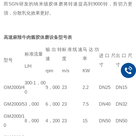
而
SGN
研发的纳米级
胶体磨
将转速提高到
9000
转，剪切力更
强，分散乳化效果更
好
。
高速麻辣牛肉酱胶体磨
设备型号表
输出转
标准线速
马达功
标准流量
进口尺
出口尺
速
度
率
型号
寸
寸
L/H
rpm
m/s
KW
300-1
，00
GM
2000/4
9
，000
23
2.2
DN25
DN15
0
GM
2000/5
3
，000
6
，000
23
7.5
DN40
DN32
GM
2000/1
8
，000
4
，200
23
15
DN50
DN50
0