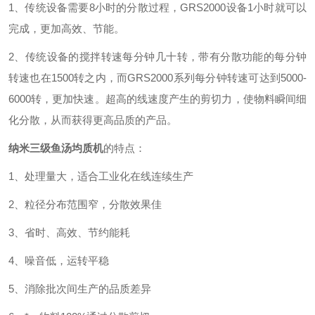
1
、传统设备需要
8
小时的分散过程，
GR
S2000
设备
1
小时就可以
完成，更加高效、节能。
2
、传统设备的搅拌转速每分钟几十转，带有分散功能的每分钟
转速也在
1500
转之内，而
GR
S2000
系列每分钟转速可达到
5000-
6000
转，更加快速。超高的线速度产生的剪切力，使物料瞬间细
化分散，从而获得更高品质的产品。
纳米三级鱼汤均质机
的特点：
1
、处理量大，适合工业化在线连续生产
2
、粒径分布范围窄，分散效果佳
3
、省时、高效、节约能耗
4
、噪音低，运转平稳
5
、消除批次间生产的品质差异