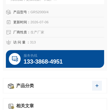
2、传统设备的搅拌转速每分钟几十转，带有分散功能的每分
钟转速也在1500转之内，而GRS2000系列每分钟转速可达到
产品型号：
GRS2000/4
5000-6000转，更加快速。超高的线速度产生的剪切力，使
更新时间：
2026-07-06
物料瞬间细化分散，从而获得更高品质的产品。
厂商性质：
生产厂家
访 问 量 ：
313
服务热线
133-3868-4951
产品分类
相关文章