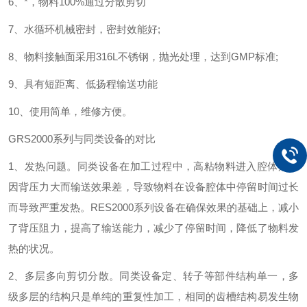
6
、*，物料
100%
通过分散剪切
7
、水循环机械密封，密封效能好
;
8
、物料接触面采用
316L
不锈钢，抛光处理，达到
GMP
标准
;
9
、具有短距离、低扬程输送功能
10
、使用简单，维修方便。
GR
S2000
系列与同类设备的对比
1
、发热问题。同类设备在加工过程中，高粘物料进入腔体后，
因背压力大而输送效果差，导致物料在设备腔体中停留时间过长
而导致严重发热。
RES2000
系列设备在确保效果的基础上，减小
了背压阻力，提高了输送能力，减少了停留时间，降低了物料发
热的状况。
2
、多层多向剪切分散。同类设备定、转子等部件结构单一，多
级多层的结构只是单纯的重复性加工，相同的齿槽结构易发生物