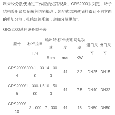
料未经分散便通过工作腔的短路现象。
GR
S2000
系列定、转子
结构采用多层多向剪切的概念，装配式结构使物料得到不同方向
的剪切分散，杜绝短路现象，超细分散更加*。
GR
S2000
系列设备型号表
输出转
标准线速
马达功
型号
标准流量
进口尺
出口尺
速
度
率
寸
寸
L/H
Rpm
m/s
KW
GR
S2000/
300-1
，
00
14
，
00
44
2.2
DN25
DN15
4
0
0
GR
S2000/
1
，
000-1,5
10
，
50
44
7.5
DN40
DN32
5
00
0
GR
S2000/
3
，
000
7
，
300
44
15
DN50
DN50
10