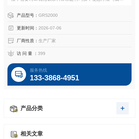
液）体系中的分散物微粒化、均匀化的处理过程，这种处理
同时起降低分散物尺度和提高分散物分布均匀性的作用。结
产品型号：
GRS2000
合多家客户案例，推荐GRS2000系列超高速均质机，三层均
更新时间：
2026-07-06
质盘结构，转速0-18000rpm，均质效果好，粒径小，均匀度
高
厂商性质：
生产厂家
访 问 量 ：
399
服务热线
133-3868-4951
产品分类
相关文章