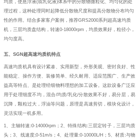
均质，使悬浮液(或乳化液)体系中的分散物微粒化、均匀化的处
理过程，这种处理同时起降低分散物尺度和提高分散物分布均匀
性的作用。结合多家客户案例，推荐GRS2000系列超高速均质
机，三层均质盘结构，转速0-18000rpm，均质效果好，粒径小，
均匀度高。
五、
SGN超高速均质机
特点
高速均质机具有设计紧凑、实用新型，外形美观、密封良好、性
能稳定、操作方便、装修简单、经久耐用、适应范围广、生产效
益高等特点、是处理经细物料理想的加工设备。这款设备广泛应
用于处理细度不均，混合/均质/乳化/分散效果不好，易分层，易
沉降，颗粒过大，浮油等问题，原理是高速剪切，模块化设计，
灵活实现一机多用。
1、主轴转速:0-14000rpm；2、特殊结构:三层定转子，三层均质
头；3、线速度;0-51m/s；4、处理量:0-10000L/H；5、材质:与物