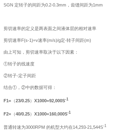
SGN 定转子的间距为0.2-0.3mm，齿缝间距为1mm
剪切速率的定义是两表面之间液体层的相对速率
剪切速率F(s-1)=v速率(m/s)/g定-转子间距(m)
由上可知，剪切速率取决于以下因素：
①转子的线速度
②转子-定子间距
结合①，②中的数据可得：
-1
F
1
=
（
23/0.25
）
X1000=92,000S
-1
F
2
=
（
40/0.25
）
X1000=160,000S
-1
普通转速为3000RPM 的机型大约在14,293-21,544S