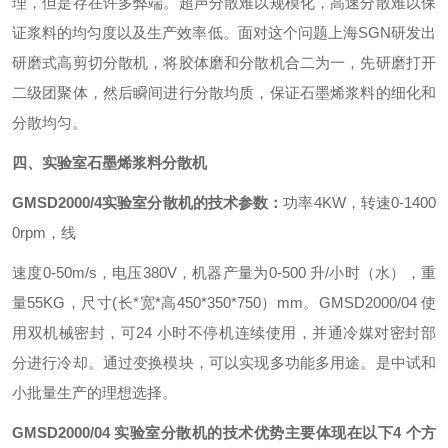
理，但是存在许多弊端。超声分散难以规模化，高速分散难以保
证浆料的均匀度以及生产效率低。面对这个问题上海SGN研发出
研磨式高剪切分散机，将胶体磨和分散机合二为一，先研磨打开
二级团聚体，然后瞬间进行分散均质，保证石墨烯浆料的细化和
分散均匀。
四、实验室石墨烯浆料分散机
G
MSD
2000/4
实验室分散机的技术参数：
功率4KW，转速0-1400
0rpm，线
速度0-50m/s，电压380V，机器产量为0-500 升/小时（水），重
量55KG，尺寸(长*宽*高450*350*750）mm。GMSD2000/04 使
用双机械密封，可24 小时不停机连续使用，并通冷媒对密封部
分进行冷却。通过变换模块，可以实现多功能多用途。是中试和
小批量生产的理想选择。
GMSD
2000/04
实验室分散机的技术优势主要体现在以下
4
个方