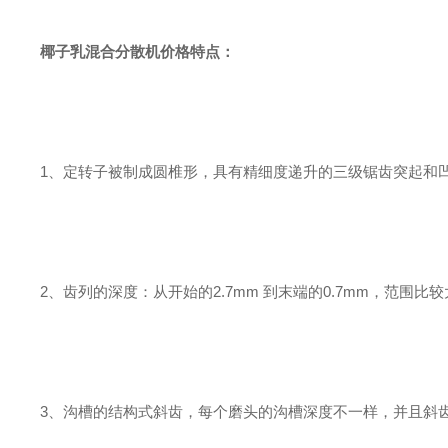
椰子乳混合分散机价格
特点：
1、定转子被制成圆椎形，具有精细度递升的三级锯齿突起和
2、齿列的深度：从开始的2.7mm 到末端的0.7mm，范围
3、沟槽的结构式斜齿，每个磨头的沟槽深度不一样，并且斜