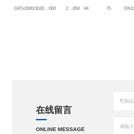
GRS2000/30
20，000
2，850
44
75
DN1
在线留言
ONLINE MESSAGE