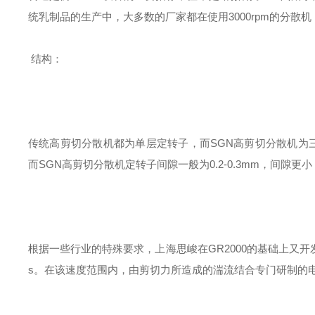
统乳制品的生产中，大多数的厂家都在使用3000rpm的分散
结构：
传统高剪切分散机都为单层定转子，而SGN高剪切分散机为三层
而SGN高剪切分散机定转子间隙一般为0.2-0.3mm，间隙更
根据一些行业的特殊要求，上海思峻在GR2000的基础上又开发出
s。在该速度范围内，由剪切力所造成的湍流结合专门研制的