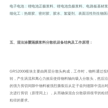
电子电池：锂电池正极浆料、锂电池负极浆料、电路板基材
细化工：热熔胶、密封胶、胶水、絮凝剂、表面活性剂
生物医
五、
湿法涂覆隔膜浆料分散机
设备结构及工作原理：
GRS2000模块主要由两层分散头构成，工作时，物料通
转，产生涡流和离心力效应使得物料轴向吸入分散头，然后沿
的强力剪切间隙中物料被强烈撕裂后从定子齿列缝隙中流出
次进行剪切（原理同上），从而确保混合分散获得很窄的粒
粒径的要求。