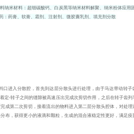
浆料
纳米材料：超细碳酸钙、白炭黑等纳米材料解聚、纳米粉体应用固
药：药膏、软膏、霜剂、注射剂、微胶囊乳剂、填充剂分散
过投料口进入分散腔，首先到达层分散头进行处理，由于马达带动转子
着定-转子之间的缝隙被高速压出完成次剪切作用，之后在转子齿列
时完成第二次剪切，接着流出的物料进入第二层分散头腔体，对处理
径分布，获得更小的液滴和颗粒，生成的混合液稳定性更好，满足疫