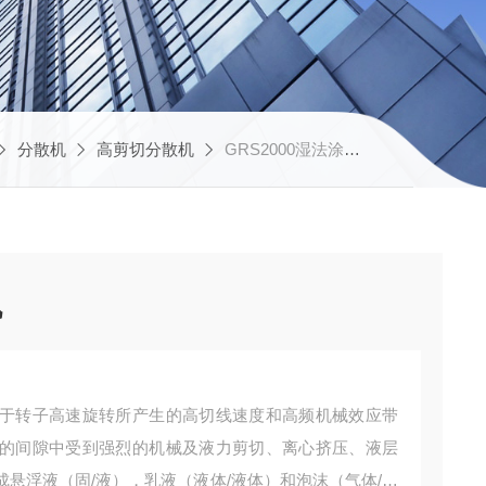
分散机
高剪切分散机
GRS2000湿法涂覆隔膜浆料分散机
机
于转子高速旋转所产生的高切线速度和高频机械效应带
的间隙中受到强烈的机械及液力剪切、离心挤压、液层
悬浮液（固/液），乳液（液体/液体）和泡沫（气体/液