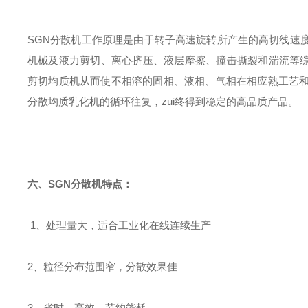
SGN分散机工作原理是由于转子高速旋转所产生的高切线速
机械及液力剪切、离心挤压、液层摩擦、撞击撕裂和湍流等综
剪切均质机从而使不相溶的固相、液相、气相在相应熟工艺
分散均质乳化机的循环往复，zui终得到稳定的高品质产品。
六、
SGN
分散机
特点：
1、处理量大，适合工业化在线连续生产
2、粒径分布范围窄，分散效果佳
3、省时、高效、节约能耗