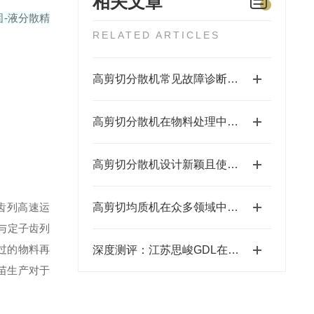
相关文章
-液分散
精
RELATED ARTICLES
高剪切分散机常见故障诊断与排除实用指南
高剪切分散机在物料处理中的工艺优化与应用
高剪切分散机设计新颖且使用安全
齿列高速运
高剪切均质机在众多领域中都有应用
与定子齿列
过的物料再
深度测评：江苏思峻GDL在线式乳化机——超高流量设计，管线沉淀的“终结者”
苗生产对于