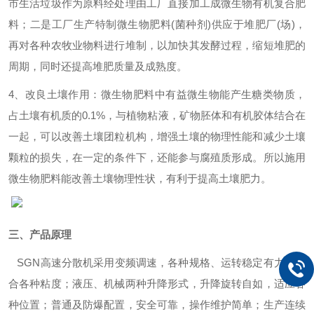
市生活垃圾作为原料经处理由工厂直接加工成微生物有机复合肥
料；二是工厂生产特制微生物肥料(菌种剂)供应于堆肥厂(场)，
再对各种农牧业物料进行堆制，以加快其发酵过程，缩短堆肥的
周期，同时还提高堆肥质量及成熟度。
4、改良土壤作用：微生物肥料中有益微生物能产生糖类物质，
占土壤有机质的0.1%，与植物粘液，矿物胚体和有机胶体结合在
一起，可以改善土壤团粒机构，增强土壤的物理性能和减少土壤
颗粒的损失，在一定的条件下，还能参与腐殖质形成。所以施用
微生物肥料能改善土壤物理性状，有利于提高土壤肥力。
三、产品原理
SGN
高速分散机采用变频调速，各种规格、运转稳定有力，适
合各种粘度；液压、机械两种升降形式，升降旋转自如，适应各
种位置；普通及防爆配置，安全可靠，操作维护简单；生产连续