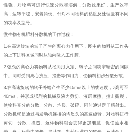
性强，对物料可进行快速分散和溶解，分散效果好，生产效率
高，运转平稳，安装简便。针对不同物料的粘度及处理量有不同
的功率及型号。
微生物有机肥料分散机的工作过程：
1.在高速旋转的转子产生的离心力作用下，图中的物料从工作头
的上下进料区域同时从轴向吸入工作腔。
2.强劲的离心力将物料从径向甩入定、转子之间狭窄精密的间隙
中。同时受到离心挤压、撞击等作用力，使物料初步分散分散。
3.在高速旋转的转子外端产生至少15m/s以上的线速度，
z
高可至
40m/s，并形成强烈的机械及液力剪切、液层摩擦、撞击撕裂，
使物料充分的分散、分散、均质、破碎、同时通过定子槽射出。
分散机就是通过与发动机连接的均质头的高速旋转，对物料进行
剪切，分散，撞击。这样物料就会变得更加细腻，促使油水相
融。食品行业中的酱，果汁等。制药行业中的软膏。石油化工，