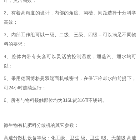
计，灵活高效；
2
、有着高精度的设计，内部的角度、沟槽、间距选择十分科学
高效；
3
、内部工作组可以一级、二级、三级、四级
....
可以满足不同物
料的要求；
4
、腔体内带有夹套可以灵活的控制温度，通蒸汽、通水均可
以；
5
、采用德国博格曼双端面机械密封，在保证冷却水的前提下，
可
24
小时连续运行；
6
、所有与物料接触部位均为
316L
货
316Ti
不锈钢。
微生物有机肥料分散机的其它参数：
高速分散机设备等级：化工级、卫生I级、卫生II级、无菌级
高速