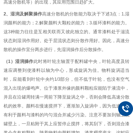
高速分散机等）的出现，其应用范围日趋扩大。
2
、湿润及解聚操作
高速分散机的分散能力取决于下述
3
点：1.湿
润颜料的能力；2.解聚颜料大颗粒的能力；3.循环漆料的能力。
这
3
种能力往往是互相关联而又彼此独立的。通常漆料处于湍流
状态则湿润作用好。处于层流状态则分散作用好。因此，高速分
散机的操作宜分两步进行，先湿润操作后分散操作。
（
1
）湿润操作
此时将叶轮主轴置于配料罐中央，叶轮高度及转
速应调整到使漆料以轴为中心，形成旋涡为佳。物料旋涡适当
时，应能看到叶轮中央约
1/3
部分，但不低于叶轮，也没有空气
混入出现的爆鸣声。位于漆浆外缘的颜料颗粒应能陷于液流中，
并且在沿罐周转满一周前下降至旋涡之中，否则会降低高速分散
机的效率。
颜料在慢速搅拌下，逐渐加入旋涡中，因为低速加料
有利于颜料与漆料的均匀混合并减少污染。注意不要加到轴上或
罐壁上，一旦粘附于其上应暂停止搅拌，将其刮下，否则混合漆
浆会含有粗颗粒。随着物料中颜料增加，漆浆稠度变大，这时应