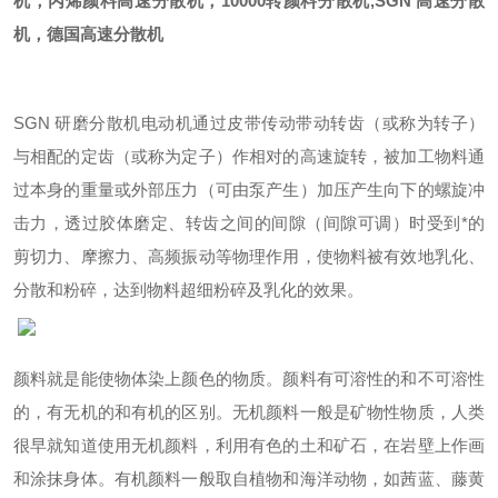
机，丙烯颜料高速分散机，
10000
转颜料分散机
,SGN
高速分散
机，德国高速分散机
SGN
研磨分散机电动机通过皮带传动带动转齿（或称为转子）
与相配的定齿（或称为定子）作相对的高速旋转，被加工物料通
过本身的重量或外部压力（可由泵产生）加压产生向下的螺旋冲
击力，透过胶体磨定、转齿之间的间隙（间隙可调）时受到*的
剪切力、摩擦力、高频振动等物理作用，使物料被有效地乳化、
分散和粉碎，达到物料超细粉碎及乳化的效果。
颜料就是能使物体染上颜色的物质。颜料有可溶性的和不可溶性
的，有无机的和有机的区别。无机颜料一般是矿物性物质，人类
很早就知道使用无机颜料，利用有色的土和矿石，在岩壁上作画
和涂抹身体。有机颜料一般取自植物和海洋动物，如茜蓝、藤黄