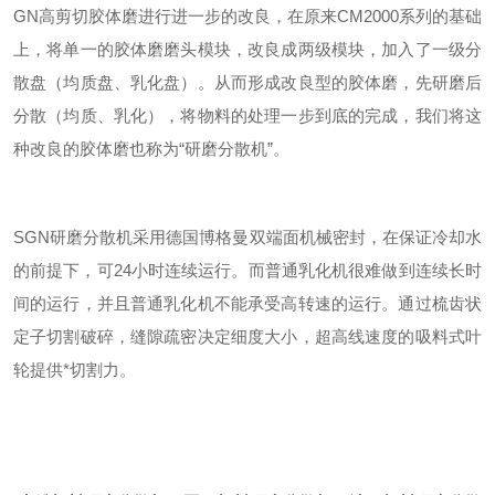
GN
高剪切胶体磨进行进一步的改良，在原来
CM2000
系列的基础
上，将单一的胶体磨磨头模块，改良成两级模块，加入了一级分
散盘（均质盘、乳化盘）。从而形成改良型的胶体磨，先研磨后
分散（均质、乳化），将物料的处理一步到底的完成，我们将这
种改良的胶体磨也称为
“
研磨分散机
”
。
SGN
研磨分散机采用德国博格曼双端面机械密封，在保证冷却水
的前提下，可
24
小时连续运行。而普通乳化机很难做到连续长时
间的运行，并且普通乳化机不能承受高转速的运行。通过梳齿状
定子切割破碎，缝隙疏密决定细度大小，超高线速度的吸料式叶
轮提供*切割力。