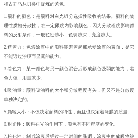
和古罗马从贝类中提炼的紫色。
1.
颜料的颜色：是颜料对白光组分选择性吸收的结果。颜料的物
理性质如分散性，在一定限度内影响颜色，因为分散程度影响颜
料的反射条件，一般粒经越小，色调越深，亮度越大。
2.
遮盖力：色漆涂膜中的颜料能遮盖起那承受涂膜的表面，是它
不能透过涂膜而显露的能力。
3.
着色力：某一颜色与另一颜色混合后形成颜色强弱的能力，着
色力强，用量就少。
4.
吸油量：颜料吸油料的大小和分散程度有关，但又不是分散度
单独决定的。
5.
颗粒大小：不仅决定颜料的特性，而且也决定着涂膜的质量。
6.
耐光性：颜料在光的作用下，颜色有不同程度的变化。
7.
粉化性：制成涂膜后经过一定时间的暴晒，涂膜中的成膜物被