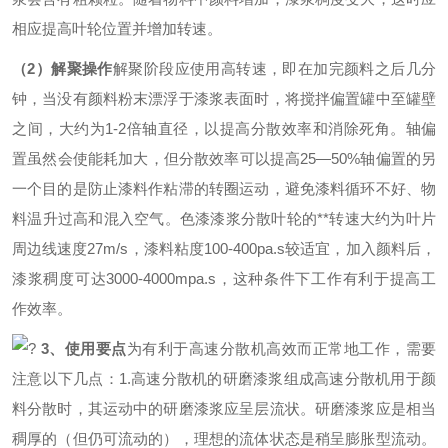
相应提高叶轮位置并增加转速。
（
2
）解聚操作
解聚阶段应使用高转速，即在加完颜料之后几分
钟，当没有颜料粉末漂浮于漆浆表面时，将搅拌偏置罐中至罐壁
之间，大约为
1-2
倍轴直径，以提高分散效率和消除死角。轴偏
置虽然会使能耗加大，但分散效率可以提高
25—50%
轴偏置的另
一个目的是防止漆料作粘滞的转圈运动，避免漆料循环不好、物
料温升过高和混入空气。色漆漆浆分散叶轮的
**
转速大约为叶片
周边线速度
27m/s
，漆料粘度
100-400pa.s
较适宜，加入颜料后，
漆浆稠度可达
3000-4000mpa.s
，这种条件下工作有利于提高工
作效率。
?
3
、使用要点
为有利于高速分散机高效而正常地工作，需要
注意以下几点：
1.高速分散机的研磨漆浆组成
高速分散机用于颜
料分散时，其运动中的研磨漆浆应呈层流状。研磨漆浆应是相当
稠厚的（但仍可流动的），理想的流体状态是稍呈膨胀型流动。