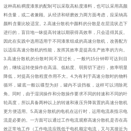
这种高粘稠度漆浆的配制可以采取高粘度漆料，也可以采用高颜
料含量，或二者兼顾。从经济和研磨效力两方面考虑，应采纳高
颜料含量比较适宜。
2.高速分散机中颜料的分散是在层流状态下
进行的，盲目地一昧提高转速以期获得高效率，只会适得其反。
因此在实践中选用适用于不同漆浆组成的高速分散机，改善配方
以适应高速分散机的性能，发挥其效率是提高生产效率的方向。
3.高速分散机的分散时间不宜过长，一般约
15
分钟即可达到目
的，继续运转使操作在高温、低粘度、弱剪切下进行，效率明显
降低，对提高分散程度作用不大。
4.为有利于高速分散时的物料
循环，罐底一般以碟型为好，罐内不设挡板，这样可以消除死
角。同时，由于湿润操作和分散操作要求不同的转速和不同的叶
轮高度，所以具备两种以上的转速和液压升降装置的高速分散机
更方便适用。
5.高速分散机的电机在运行时，运用电流表指示电
流是必要的。一方面可以通过工作电流观察高速分散机是否在高
效正常地工作（工作电流应既低于电机额定电流，又与其接近为