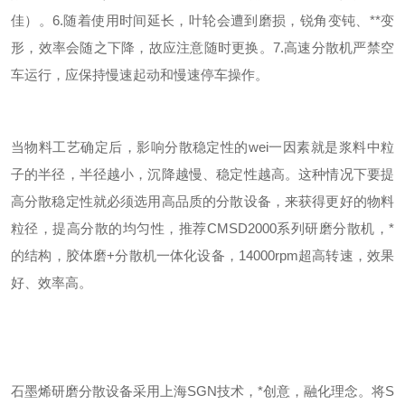
佳）。
6.随着使用时间延长，叶轮会遭到磨损，锐角变钝、
**
变
形，效率会随之下降，故应注意随时更换。
7.高速分散机严禁空
车运行，应保持慢速起动和慢速停车操作。
当物料工艺确定后，影响分散稳定性的
wei
一因素就是浆料中粒
子的半径，半径越小，沉降越慢、稳定性越高。这种情况下要提
高分散稳定性就必须选用高品质的分散设备，来获得更好的物料
粒径，提高分散的均匀性，推荐
CMSD2000
系列研磨分散机，*
的结构，胶体磨
+
分散机一体化设备，
14000rpm
超高转速，效果
好、效率高。
石墨烯研磨分散设备采用上海
SGN
技术，*创意，融化理念。将
S