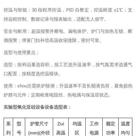
控温与智能：30 段程序控温，PID 自整定，控温精度 ±1℃；支
持远程控制、数据记录与报表输出，适配无人值守。
安全与耐用：超温报警并断电、漏电保护、炉门与加热互锁、断
偶报警；弹簧门扣补偿高温收缩缝隙，密封可靠。
选型与使用要点：
选型：按样品量选容积，按工艺选升温速率，按气氛需求选通气
口配置，按精度选控温模块。
使用：shou次需烘炉除潮；升温速率不宜长期满负荷，避免损伤
炉膛与元件；定期检查电阻丝、热电偶与保温层状态。
实验型氧化亚硅设备
设备选型表：
系
型
炉管尺寸
Zui
均温
工作
额定
温度
列
号
(mm)(外径
高温
区
电源
功率
均匀