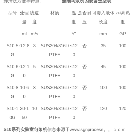
卸清洗方便等特点。
超细均浆机的设备选型表
型号
处理
线速
材质
温
是否耐
可渗入液体
zui高粘
量
度
度
压
长度
度
ml
m/s
℃
mm
GP
S
10-5
0.2-8
3
SUS304/316L/
<12
否
35
100
G
PTFE
0
S
10-6
0.2-1
5
SUS304/316L/
<12
否
45
100
G
0
PTFE
0
S
10-8
10-6
8
SUS304/316L/
<12
否
100
100
G
0
PTFE
0
S
10-1
30-1
10
SUS304/316L/
<12
否
120
120
0G
50
PTFE
0
S10系列
实验室匀浆机
信息来源于
www.sgnprocess。。ｃｏｍ