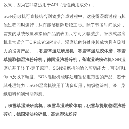
效果，因为它非常适用于API（活性药用成分）。
SGN
分散机可直接结合到物质合成过程中。这使得湿磨过程与其
他过程同时进行，从而能够删除后续工步。除了节省时间以外，
需要的系统数量和接触产品的表面尺寸可大幅减少。管线式湿磨
机非常适合于CIP或者SIP清洁。湿磨机的好处使其成为具有吸引
力的投资产品。
，积雪草湿法研磨机，积雪草湿法胶体磨，积雪
草提取物湿法粉碎机，德国湿法粉碎机，高速湿法粉碎
机
SGN
湿
磨机基于转子-定子原理。
SGN
湿磨机的输入剪切能大，可实现1
0µm及以下粒度。
SGN
湿磨机能够处理宽粘度范围的产品。鉴于
其处理能力，
SGN
湿磨机被用于诸多应用，如织物涂料、漆、染
纸颜料和润滑脂湿磨。
，积雪草湿法研磨机，积雪草湿法胶体磨，积雪草提取物湿法粉
碎机，德国湿法粉碎机，高速湿法粉碎