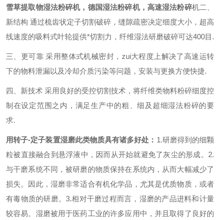
雪草提取物湿法粉碎机，德国湿法粉碎机，高速湿法粉碎
机
二、
新结构 通过梳齿状定子切割破碎，缝隙疏密决定细度大小，超高
线速度的吸料式叶轮提供*切割力，纤维湿法研磨破碎可达400目.
三、更可靠 采用整体式机械密封，zui大程度上解决了高速运转
下的物料泄漏以及冷却介质污染等问题，安装与更换方便快捷.
四、新技术 采用良好的受控切割技术，将纤维类物料粉碎细度控
制在设定范围之内，满足生产中的粗、细及超细湿法粉碎的要
求.
用转子-定子装置湿磨此类物质具有诸多好处：
1.研磨得到的细颗
粒被直接融合到悬浮液中，因而从开始就避免了灰尘的形成。
2.
与干磨系统不同，被研磨的物质保持在系统内，从而大幅减少了
损失。因此，湿磨非常适合有机化学品，尤其是优质物质，或者
有毒物质的研磨。
3.相对干磨过程而言，湿磨的产品进料和计量
较容易。
湿磨被用于医药工业的许多应用中，并且取得了良好的