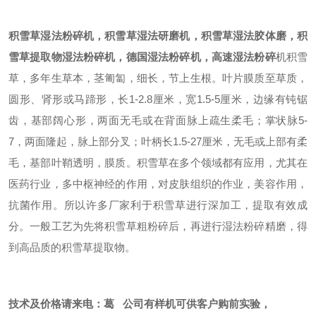
积雪草湿法粉碎机
，积雪草湿法研磨机，积雪草湿法胶体磨，积
雪草提取物湿法粉碎机，德国湿法粉碎机，高速湿法粉碎
机
积雪
草，多年生草本，茎匍匐，细长，节上生根。叶片膜质至草质，
圆形、肾形或马蹄形，长1-2.8厘米，宽1.5-5厘米，边缘有钝锯
齿，基部阔心形，两面无毛或在背面脉上疏生柔毛；掌状脉5-
7，两面隆起，脉上部分叉；叶柄长1.5-27厘米，无毛或上部有柔
毛，基部叶鞘透明，膜质。
积雪草在多个领域都有应用，尤其在
医药行业，多中枢神经的作用，对皮肤组织的作业，美容作用，
抗菌作用。所以许多厂家利于积雪草进行深加工，提取有效成
分。一般工艺为先将积雪草粗粉碎后，再进行湿法粉碎精磨，得
到高品质的积雪草提取物。
技术及价格请来电：葛 公司有样机可供客户购前实验，